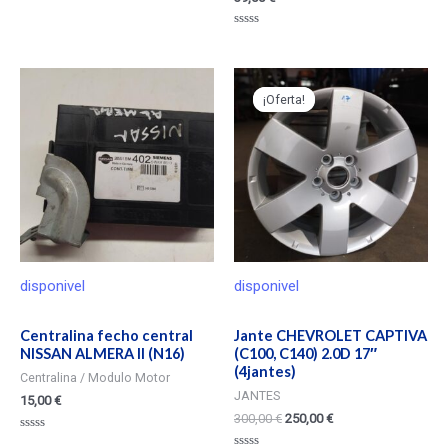
Valorado
en
0
de
5
¡Oferta!
¡Oferta!
disponivel
disponivel
Centralina fecho central
Jante CHEVROLET CAPTIVA
NISSAN ALMERA II (N16)
(C100, C140) 2.0D 17″
(4jantes)
Centralina / Modulo Motor
JANTES
15,00
€
300,00
€
250,00
€
Valorado