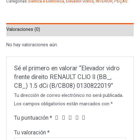
Categorías:
Elétrica e Eletrônica
,
Elevador vidros
,
INTERIOR
,
PEÇAS
direito
RENAULT
CLIO
Valoraciones (0)
II
(BB_,
No hay valoraciones aún.
CB_)
1.5
dCi
Sé el primero en valorar “Elevador vidro
(B/CB08)
frente direito RENAULT CLIO II (BB_,
0130822019
CB_) 1.5 dCi (B/CB08) 0130822019”
cantidad
Tu dirección de correo electrónico no será publicada.
Los campos obligatorios están marcados con
*
Tu puntuación
*
Tu valoración
*