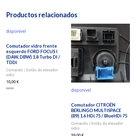
Productos relacionados
disponivel
Comutador vidro frente
esquerdo FORD FOCUS I
(DAW, DBW) 1.8 Turbo DI /
TDDi
Comando / botão do elevador
vidro
10,00
€
disponivel
Valorado
en
0
Comutador CITROËN
de
5
BERLINGO MULTISPACE
(B9) 1.6 HDi 75 / BlueHDi 75
Comando / botão do elevador
vidro
39,00
€