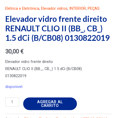
Elétrica e Eletrônica
,
Elevador vidros
,
INTERIOR
,
PEÇAS
Elevador vidro frente direito
RENAULT CLIO II (BB_, CB_)
1.5 dCi (B/CB08) 0130822019
30,00
€
Elevador vidro frente direito
RENAULT CLIO II (BB_, CB_) 1.5 dCi (B/CB08)
0130822019
disponivel
Elevador
AGREGAR AL
CARRITO
vidro
frente