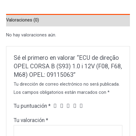
CORSA
B
Valoraciones (0)
(S93)
1.0
No hay valoraciones aún.
i
12V
(F08,
Sé el primero en valorar “ECU de direção
F68,
OPEL CORSA B (S93) 1.0 i 12V (F08, F68,
M68)
M68) OPEL: 09115063”
OPEL:
Tu dirección de correo electrónico no será publicada.
09115063
Los campos obligatorios están marcados con
*
cantidad
Tu puntuación
*
Tu valoración
*