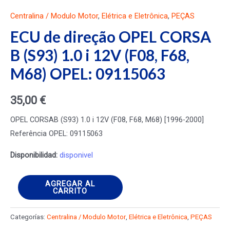
Centralina / Modulo Motor
,
Elétrica e Eletrônica
,
PEÇAS
ECU de direção OPEL CORSA
B (S93) 1.0 i 12V (F08, F68,
M68) OPEL: 09115063
35,00
€
OPEL CORSAB (S93) 1.0 i 12V (F08, F68, M68) [1996-2000]
Referência OPEL: 09115063
Disponibilidad:
disponivel
ECU
AGREGAR AL
CARRITO
de
direção
Categorías:
Centralina / Modulo Motor
,
Elétrica e Eletrônica
,
PEÇAS
OPEL