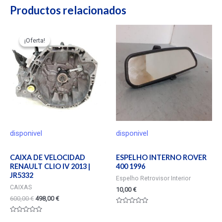
Productos relacionados
¡Oferta!
¡Oferta!
disponivel
disponivel
CAIXA DE VELOCIDAD
ESPELHO INTERNO ROVER
RENAULT CLIO IV 2013 |
400 1996
JR5332
Espelho Retrovisor Interior
CAIXAS
10,00
€
600,00
€
498,00
€
Valorado
en
Valorado
0