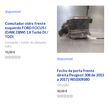
en
de
0
5
de
5
disponivel
Comutador vidro frente
esquerdo FORD FOCUS I
(DAW, DBW) 1.8 Turbo DI /
TDDi
Comando / botão do elevador
vidro
10,00
€
disponivel
Valorado
en
0
Fecho da porta frente
de
5
direita Peugeot 308 de 2013
a 2017 | 9810309380
COLISÃO
50,00
€
Valorado
en
0