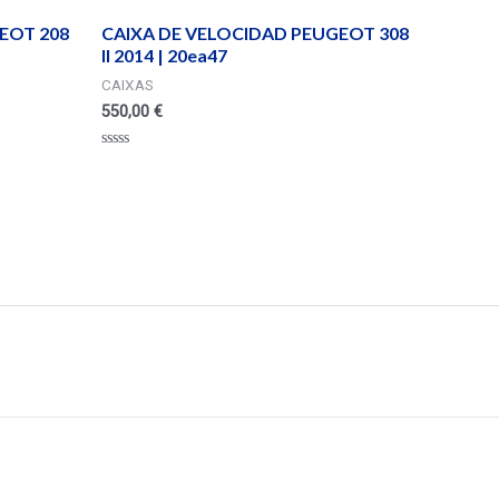
EOT 208
CAIXA DE VELOCIDAD PEUGEOT 308
II 2014 | 20ea47
CAIXAS
550,00
€
Valorado
en
0
de
5