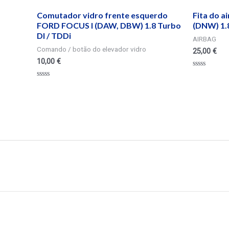
Comutador vidro frente esquerdo
Fita do a
FORD FOCUS I (DAW, DBW) 1.8 Turbo
(DNW) 1.8
DI / TDDi
AIRBAG
Comando / botão do elevador vidro
25,00
€
10,00
€
Valorado
en
Valorado
0
en
de
0
5
de
5