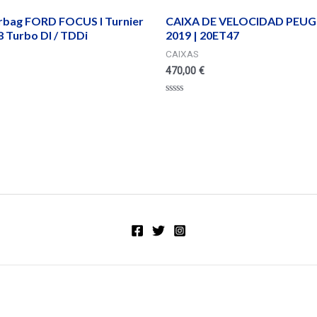
irbag FORD FOCUS I Turnier
CAIXA DE VELOCIDAD PEUG
 Turbo DI / TDDi
2019 | 20ET47
CAIXAS
470,00
€
Valorado
en
0
de
5