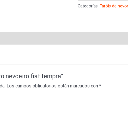
nevoeiro
Categorías:
Faróis de nevo
fiat
tempra
cantidad
ro nevoeiro fiat tempra”
da.
Los campos obligatorios están marcados con
*