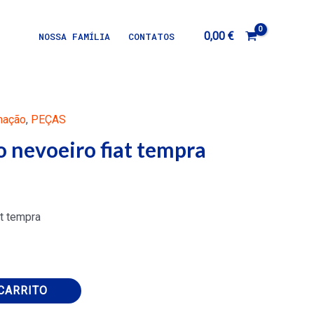
0,00
€
NOSSA FAMÍLIA
CONTATOS
nação
,
PEÇAS
o nevoeiro fiat tempra
at tempra
CARRITO