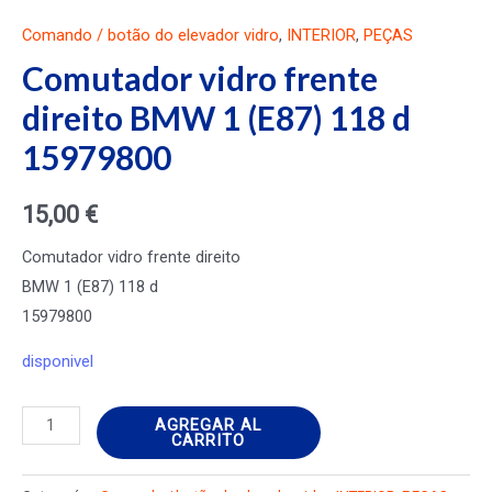
Comando / botão do elevador vidro
,
INTERIOR
,
PEÇAS
Comutador vidro frente
direito BMW 1 (E87) 118 d
15979800
15,00
€
Comutador vidro frente direito
BMW 1 (E87) 118 d
15979800
disponivel
Comutador
AGREGAR AL
CARRITO
vidro
frente