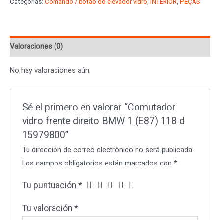
Categorías:
Comando / botão do elevador vidro
,
INTERIOR
,
PEÇAS
direito
BMW
1
Valoraciones (0)
(E87)
118
No hay valoraciones aún.
d
15979800
cantidad
Sé el primero en valorar “Comutador
vidro frente direito BMW 1 (E87) 118 d
15979800”
Tu dirección de correo electrónico no será publicada.
Los campos obligatorios están marcados con
*
Tu puntuación
*
Tu valoración
*