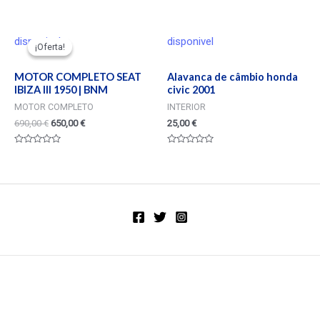
Valorado
Valorado
en
en
0
0
de
de
5
5
disponivel
disponivel
¡Oferta!
¡Oferta!
MOTOR COMPLETO SEAT
Alavanca de câmbio honda
IBIZA III 1950 | BNM
civic 2001
MOTOR COMPLETO
INTERIOR
690,00
€
650,00
€
25,00
€
Valorado
Valorado
en
en
0
0
de
de
5
5