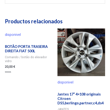
Productos relacionados
disponivel
BOTÃO PORTA TRASEIRA
DIREITA FIAT 500L
Comando / botão do elevador
vidro
20,00
€
Valorado
en
disponivel
0
de
5
Jantes 17” 4×108 originais
Citroen
DS5,berlingo,partner,c4,ds4
JANTES