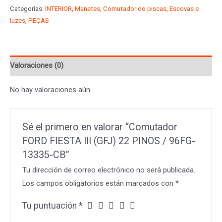
FIESTA
Categorías:
INTERIOR
,
Manetes, Comutador do piscas, Escovas e
III
luzes
,
PEÇAS
(GFJ)
22
PINOS
Valoraciones (0)
/
96FG-
No hay valoraciones aún.
13335-
CB
cantidad
Sé el primero en valorar “Comutador
FORD FIESTA III (GFJ) 22 PINOS / 96FG-
13335-CB”
Tu dirección de correo electrónico no será publicada.
Los campos obligatorios están marcados con
*
Tu puntuación
*