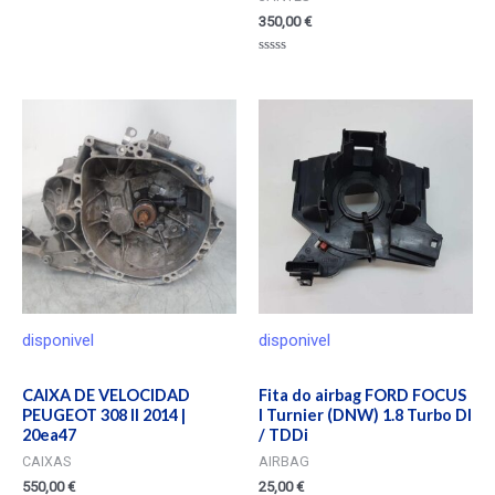
350,00
€
Valorado
en
0
de
5
disponivel
disponivel
CAIXA DE VELOCIDAD
Fita do airbag FORD FOCUS
PEUGEOT 308 II 2014 |
I Turnier (DNW) 1.8 Turbo DI
20ea47
/ TDDi
CAIXAS
AIRBAG
550,00
€
25,00
€