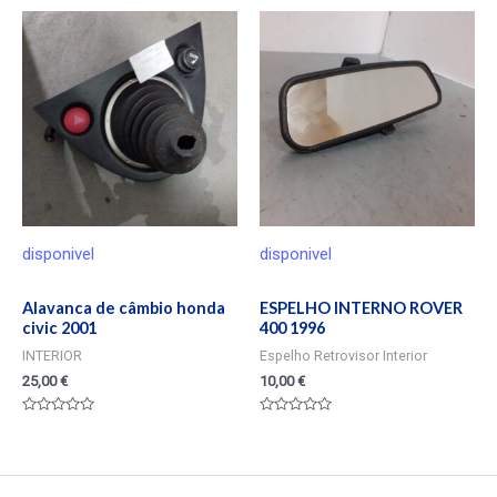
0
de
5
disponivel
disponivel
Alavanca de câmbio honda
ESPELHO INTERNO ROVER
civic 2001
400 1996
INTERIOR
Espelho Retrovisor Interior
25,00
€
10,00
€
Valorado
Valorado
en
en
0
0
de
de
5
5