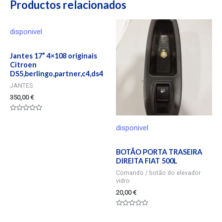
Productos relacionados
disponivel
Jantes 17” 4×108 originais
Citroen
DS5,berlingo,partner,c4,ds4
JANTES
350,00
€
Valorado
en
disponivel
0
de
5
BOTÃO PORTA TRASEIRA
DIREITA FIAT 500L
Comando / botão do elevador
vidro
20,00
€
Valorado
en