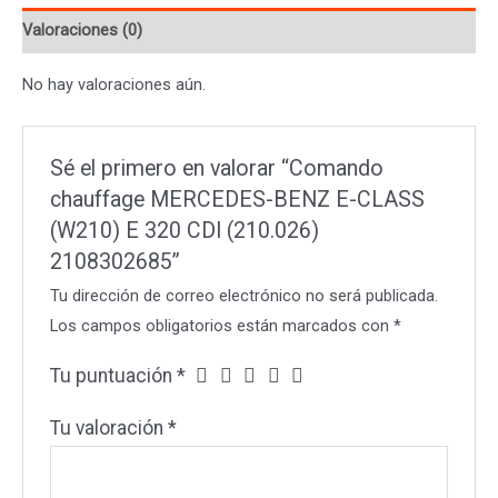
CLASS
Valoraciones (0)
(W210)
E
No hay valoraciones aún.
320
CDI
(210.026)
Sé el primero en valorar “Comando
2108302685
chauffage MERCEDES-BENZ E-CLASS
cantidad
(W210) E 320 CDI (210.026)
2108302685”
Tu dirección de correo electrónico no será publicada.
Los campos obligatorios están marcados con
*
Tu puntuación
*
Tu valoración
*