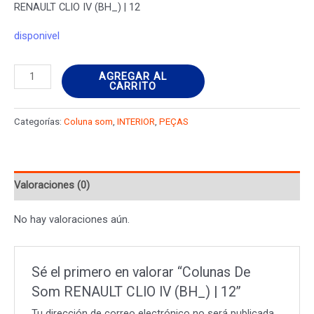
RENAULT CLIO IV (BH_) | 12
disponivel
Colunas
AGREGAR AL
CARRITO
De
Som
Categorías:
Coluna som
,
INTERIOR
,
PEÇAS
RENAULT
CLIO
IV
Valoraciones (0)
(BH_)
|
No hay valoraciones aún.
12
cantidad
Sé el primero en valorar “Colunas De
Som RENAULT CLIO IV (BH_) | 12”
Tu dirección de correo electrónico no será publicada.