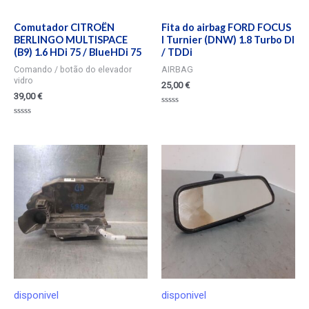
Comutador CITROËN
Fita do airbag FORD FOCUS
BERLINGO MULTISPACE
I Turnier (DNW) 1.8 Turbo DI
(B9) 1.6 HDi 75 / BlueHDi 75
/ TDDi
Comando / botão do elevador
AIRBAG
vidro
25,00
€
39,00
€
Valorado
en
Valorado
0
en
de
0
5
de
5
disponivel
disponivel