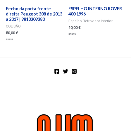
Fecho da porta frente
ESPELHO INTERNO ROVER
direita Peugeot 308 de 2013
400 1996
a 2017 | 9810309380
Espelho Retrovisor Interior
COLISÃO
10,00
€
50,00
€
Valorado
en
Valorado
0
en
de
0
5
de
5