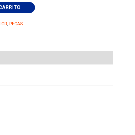
CARRITO
RIOR
,
PEÇAS