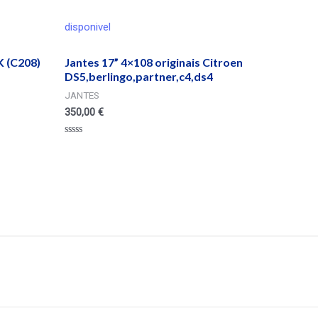
disponivel
 (C208)
Jantes 17” 4×108 originais Citroen
DS5,berlingo,partner,c4,ds4
JANTES
350,00
€
Valorado
en
0
de
5