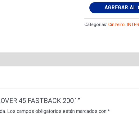
CINZEIRO
AGREGAR AL 
ROVER
45
Categorías:
Cinzeiro
,
INTE
FASTBACK
2001
cantidad
O ROVER 45 FASTBACK 2001”
da.
Los campos obligatorios están marcados con
*