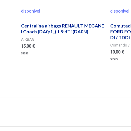
disponivel
disponivel
Centralina airbags RENAULT MEGANE
Comutado
I Coach (DA0/1_) 1.9 dTi (DA0N)
FORD FOC
DI / TDDi
AIRBAG
Comando / 
15,00
€
10,00
€
Valorado
en
Valorado
0
en
de
0
5
de
5