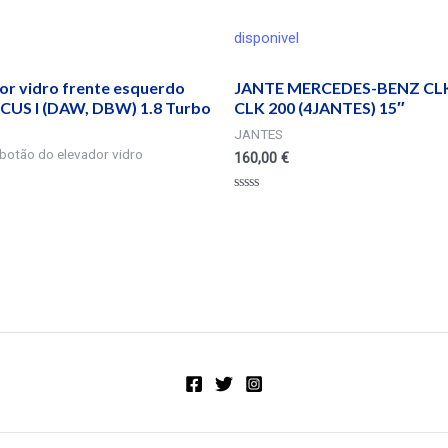
disponivel
r vidro frente esquerdo
JANTE MERCEDES-BENZ CLK
US I (DAW, DBW) 1.8 Turbo
CLK 200 (4JANTES) 15″
JANTES
botão do elevador vidro
160,00
€
Valorado
en
0
de
5