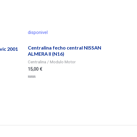
disponivel
Centralina fecho central NISSAN
vic 2001
ALMERA II (N16)
Centralina / Modulo Motor
15,00
€
Valorado
en
0
de
5