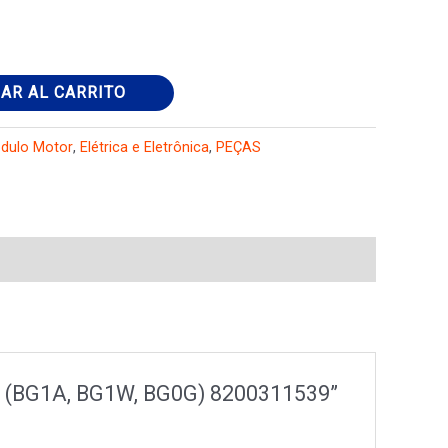
AR AL CARRITO
odulo Motor
,
Elétrica e Eletrônica
,
PEÇAS
dCi (BG1A, BG1W, BG0G) 8200311539”