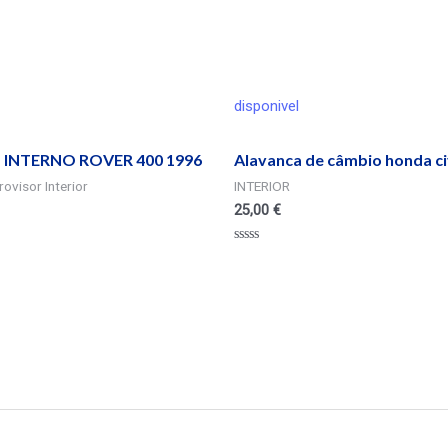
disponivel
 INTERNO ROVER 400 1996
Alavanca de câmbio honda ci
ovisor Interior
INTERIOR
25,00
€
Valorado
en
0
de
5