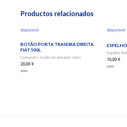
Productos relacionados
disponivel
disponivel
BOTÃO PORTA TRASEIRA DIREITA
ESPELHO
FIAT 500L
Espelho Retr
Comando / botão do elevador vidro
10,00
€
20,00
€
Valorado
en
Valorado
0
en
de
0
5
de
5