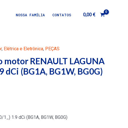
0,00
€
NOSSA FAMÍLIA
CONTATOS
r
,
Elétrica e Eletrônica
,
PEÇAS
do motor RENAULT LAGUNA
1.9 dCi (BG1A, BG1W, BG0G)
/1_) 1.9 dCi (BG1A, BG1W, BG0G)