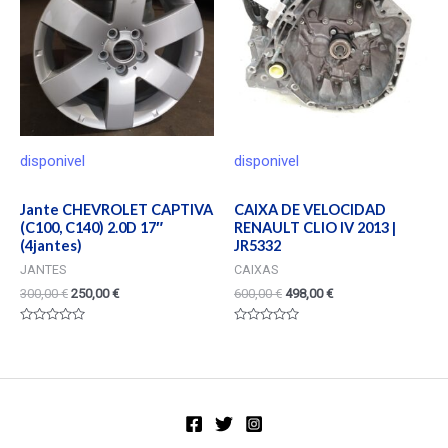
disponivel
disponivel
Jante CHEVROLET CAPTIVA
CAIXA DE VELOCIDAD
(C100, C140) 2.0D 17″
RENAULT CLIO IV 2013 |
(4jantes)
JR5332
JANTES
CAIXAS
300,00
€
250,00
€
600,00
€
498,00
€
Valorado
Valorado
en
en
0
0
de
de
5
5