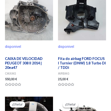
disponivel
disponivel
CAIXA DE VELOCIDAD
Fita do airbag FORD FOCUS
PEUGEOT 308 II 2014 |
I Turnier (DNW) 1.8 Turbo DI
20ea47
/ TDDi
CAIXAS
AIRBAG
550,00
€
25,00
€
Valorado
Valorado
en
en
0
0
de
de
5
5
¡Oferta!
¡Oferta!
¡Oferta!
¡Oferta!