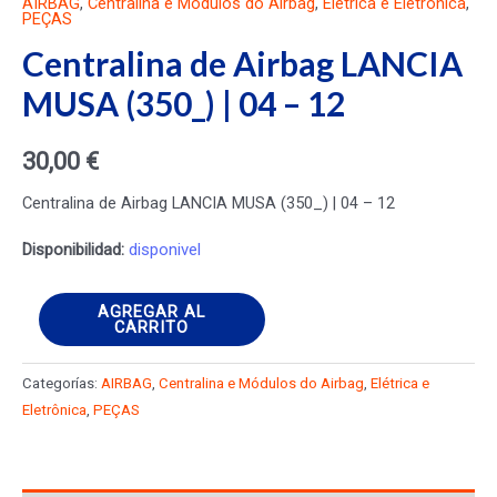
AIRBAG
,
Centralina e Módulos do Airbag
,
Elétrica e Eletrônica
,
PEÇAS
Centralina de Airbag LANCIA
MUSA (350_) | 04 – 12
30,00
€
Centralina de Airbag LANCIA MUSA (350_) | 04 – 12
Disponibilidad:
disponivel
Centralina
AGREGAR AL
CARRITO
de
Airbag
Categorías:
AIRBAG
,
Centralina e Módulos do Airbag
,
Elétrica e
LANCIA
Eletrônica
,
PEÇAS
MUSA
(350_)
|