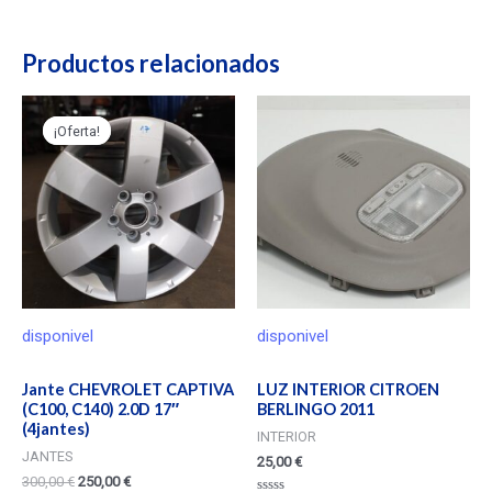
Productos relacionados
¡Oferta!
¡Oferta!
disponivel
disponivel
Jante CHEVROLET CAPTIVA
LUZ INTERIOR CITROEN
(C100, C140) 2.0D 17″
BERLINGO 2011
(4jantes)
INTERIOR
JANTES
25,00
€
300,00
€
250,00
€