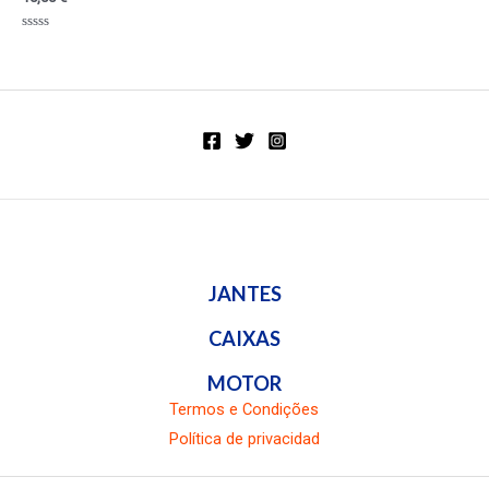
Valorado
en
0
Valorado
de
en
5
0
de
5
JANTES
CAIXAS
MOTOR
Termos e Condições
Política de privacidad