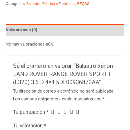
Categorías:
Balastro
,
Elétrica e Eletrônica
,
PEÇAS
ROVER
RANGE
ROVER
Valoraciones (0)
SPORT
I
No hay valoraciones aún.
(L320)
3.6
D
Sé el primero en valorar “Balastro xénon
4x4
LAND ROVER RANGE ROVER SPORT I
5DF00936870AA
(L320) 3.6 D 4×4 5DF00936870AA”
cantidad
Tu dirección de correo electrónico no será publicada.
Los campos obligatorios están marcados con
*
Tu puntuación
*
Tu valoración
*