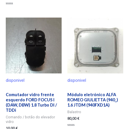
Valorado
en
Valorado
0
en
de
0
5
de
5
disponivel
disponivel
Comutador vidro frente
Módulo eletrónico ALFA
esquerdo FORD FOCUS I
ROMEO GIULIETTA (940_)
(DAW, DBW) 1.8 Turbo DI /
1.6 JTDM (940FXD1A)
TDDi
Balastro
Comando / botão do elevador
80,00
€
vidro
10,00
€