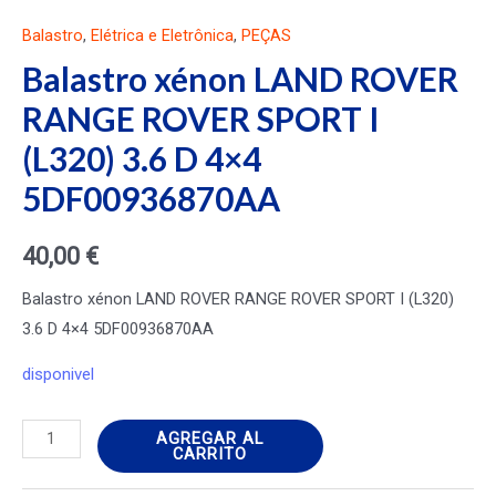
Balastro
,
Elétrica e Eletrônica
,
PEÇAS
Balastro xénon LAND ROVER
RANGE ROVER SPORT I
(L320) 3.6 D 4×4
5DF00936870AA
40,00
€
Balastro xénon LAND ROVER RANGE ROVER SPORT I (L320)
3.6 D 4×4 5DF00936870AA
disponivel
Balastro
AGREGAR AL
CARRITO
xénon
LAND