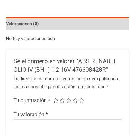
(BH_)
1.2
Valoraciones (0)
16V
476608428R
No hay valoraciones aún.
cantidad
Sé el primero en valorar “ABS RENAULT
CLIO IV (BH_) 1.2 16V 476608428R”
Tu dirección de correo electrónico no será publicada.
Los campos obligatorios están marcados con
*
Tu puntuación
*
Tu valoración
*