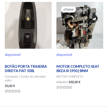
0
0
de
de
5
5
¡Oferta!
¡Oferta!
disponivel
disponivel
BOTÃO PORTA TRASEIRA
MOTOR COMPLETO SEAT
DIREITA FIAT 500L
IBIZA III 1950 | BNM
Comando / botão do elevador
MOTOR COMPLETO
vidro
690,00
€
650,00
€
20,00
€
Valorado
en
Valorado
0
en
de
0
5
de
5