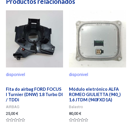
Productos relacionados
disponivel
disponivel
Fita do airbag FORD FOCUS
Módulo eletrónico ALFA
I Turnier (DNW) 1.8 Turbo DI
ROMEO GIULIETTA (940_)
/ TDDi
1.6 JTDM (940FXD1A)
AIRBAG
Balastro
25,00
€
80,00
€
Valorado
Valorado
en
en