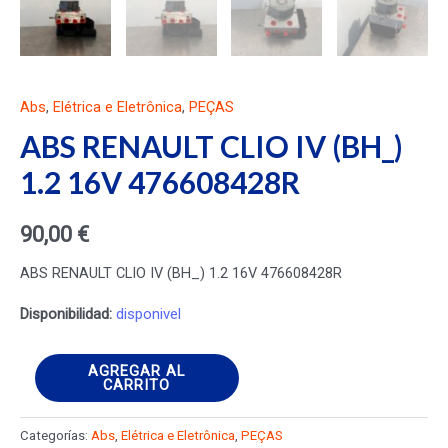
Abs
,
Elétrica e Eletrônica
,
PEÇAS
ABS RENAULT CLIO IV (BH_)
1.2 16V 476608428R
90,00
€
ABS RENAULT CLIO IV (BH_) 1.2 16V 476608428R
Disponibilidad:
disponivel
ABS
AGREGAR AL
CARRITO
RENAULT
CLIO
Categorías:
Abs
,
Elétrica e Eletrônica
,
PEÇAS
IV