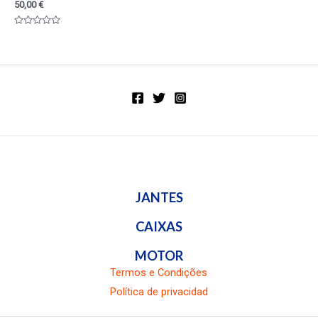
50,00
€
Valorado
en
0
de
5
JANTES
CAIXAS
MOTOR
Termos e Condições
Política de privacidad