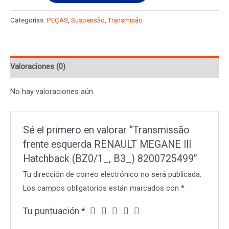
esquerda
Categorías:
PEÇAS
,
Suspensão
,
Transmisão
RENAULT
MEGANE
III
Valoraciones (0)
Hatchback
(BZ0/1_,
No hay valoraciones aún.
B3_)
8200725499
cantidad
Sé el primero en valorar “Transmissão
frente esquerda RENAULT MEGANE III
Hatchback (BZ0/1_, B3_) 8200725499”
Tu dirección de correo electrónico no será publicada.
Los campos obligatorios están marcados con
*
Tu puntuación
*