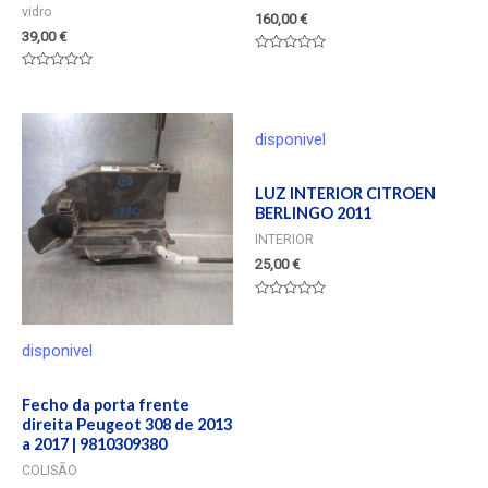
vidro
160,00
€
39,00
€
Valorado
en
Valorado
0
en
de
0
5
de
5
disponivel
LUZ INTERIOR CITROEN
BERLINGO 2011
INTERIOR
25,00
€
Valorado
en
0
de
disponivel
5
Fecho da porta frente
direita Peugeot 308 de 2013
a 2017 | 9810309380
COLISÃO