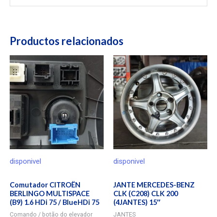
Productos relacionados
disponivel
disponivel
Comutador CITROËN
JANTE MERCEDES-BENZ
BERLINGO MULTISPACE
CLK (C208) CLK 200
(B9) 1.6 HDi 75 / BlueHDi 75
(4JANTES) 15″
Comando / botão do elevador
JANTES