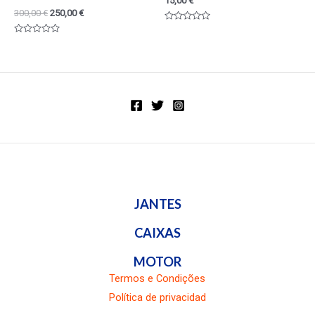
15,00
€
300,00
€
250,00
€
Valorado
en
Valorado
0
en
de
0
5
de
5
JANTES
CAIXAS
MOTOR
Termos e Condições
Política de privacidad