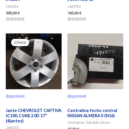
CAIXAS
JANTES
590,00
€
160,00
€
Valorado
Valorado
en
en
0
0
de
de
5
5
¡Oferta!
¡Oferta!
disponivel
disponivel
Jante CHEVROLET CAPTIVA
Centralina fecho central
(C100, C140) 2.0D 17″
NISSAN ALMERA II (N16)
(4jantes)
Centralina / Modulo Motor
JANTES