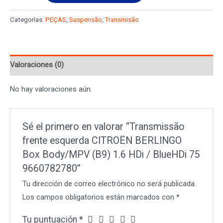
esquerda
Categorías:
PEÇAS
,
Suspensão
,
Transmisão
CITROËN
BERLINGO
Box
Valoraciones (0)
Body/MPV
(B9)
No hay valoraciones aún.
1.6
HDi
/
Sé el primero en valorar “Transmissão
BlueHDi
frente esquerda CITROËN BERLINGO
75
Box Body/MPV (B9) 1.6 HDi / BlueHDi 75
9660782780
9660782780”
cantidad
Tu dirección de correo electrónico no será publicada.
Los campos obligatorios están marcados con
*
Tu puntuación
*