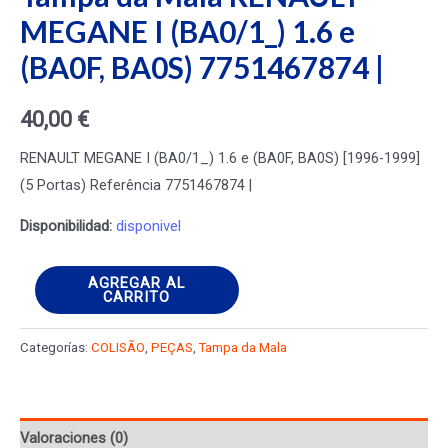
MEGANE I (BA0/1_) 1.6 e
(BA0F, BA0S) 7751467874 |
40,00
€
RENAULT MEGANE I (BA0/1_) 1.6 e (BA0F, BA0S) [1996-1999]
(5 Portas) Referência 7751467874 |
Disponibilidad:
disponivel
Tampa
AGREGAR AL
CARRITO
da
Mala
Categorías:
COLISÃO
,
PEÇAS
,
Tampa da Mala
RENAULT
MEGANE
I
Valoraciones (0)
(BA0/1_)