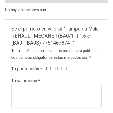
1.6
No hay valoraciones aún.
e
(BA0F,
BA0S)
Sé el primero en valorar “Tampa da Mala
7751467874
RENAULT MEGANE I (BA0/1_) 1.6 e
|
(BA0F, BA0S) 7751467874 |”
cantidad
Tu dirección de correo electrónico no será publicada.
Los campos obligatorios están marcados con
*
Tu puntuación
*
Tu valoración
*