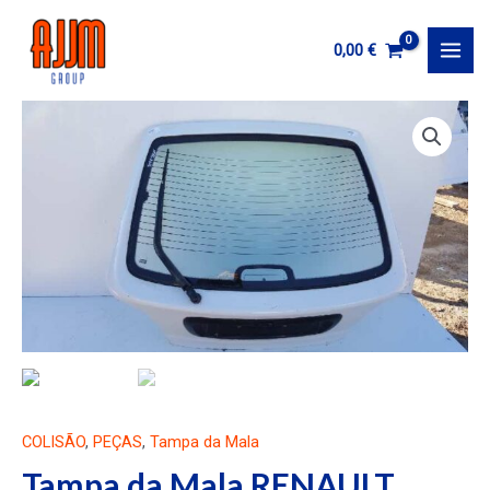
Ir
al
0,00
€
MAI
contenido
MEN
COLISÃO
,
PEÇAS
,
Tampa da Mala
Tampa da Mala RENAULT