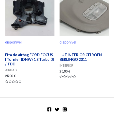
disponivel
disponivel
Fita do airbag FORD FOCUS
LUZ INTERIOR CITROEN
I Turnier (DNW) 1.8 Turbo DI
BERLINGO 2011
/ TDDi
INTERIOR
AIRBAG
25,00
€
25,00
€
Valorado
en
Valorado
0
en
de
0
5
de
5