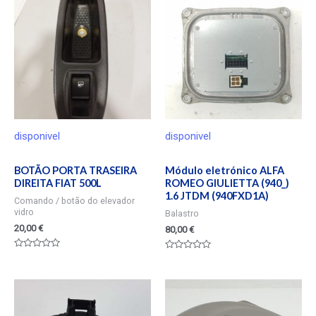
disponivel
disponivel
BOTÃO PORTA TRASEIRA
Módulo eletrónico ALFA
DIREITA FIAT 500L
ROMEO GIULIETTA (940_)
1.6 JTDM (940FXD1A)
Comando / botão do elevador
vidro
Balastro
20,00
€
80,00
€
Valorado
Valorado
en
en
0
0
de
de
5
5