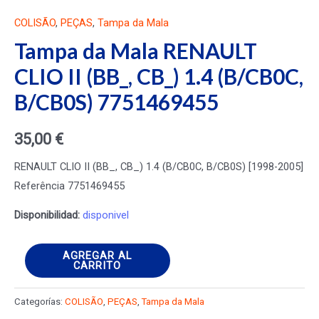
COLISÃO
,
PEÇAS
,
Tampa da Mala
Tampa da Mala RENAULT
CLIO II (BB_, CB_) 1.4 (B/CB0C,
B/CB0S) 7751469455
35,00
€
RENAULT CLIO II (BB_, CB_) 1.4 (B/CB0C, B/CB0S) [1998-2005]
Referência 7751469455
Disponibilidad:
disponivel
Tampa
AGREGAR AL
CARRITO
da
Mala
Categorías:
COLISÃO
,
PEÇAS
,
Tampa da Mala
RENAULT