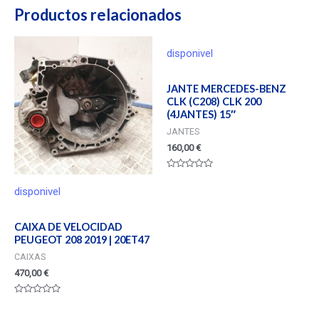
Productos relacionados
disponivel
JANTE MERCEDES-BENZ
CLK (C208) CLK 200
(4JANTES) 15″
JANTES
160,00
€
Valorado
en
disponivel
0
de
5
CAIXA DE VELOCIDAD
PEUGEOT 208 2019 | 20ET47
CAIXAS
470,00
€
Valorado
en
0