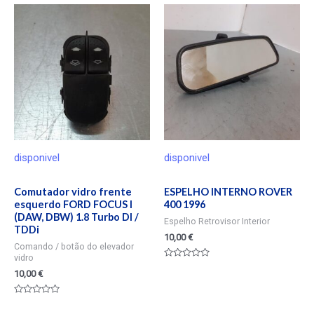
de
5
disponivel
disponivel
Comutador vidro frente
ESPELHO INTERNO ROVER
esquerdo FORD FOCUS I
400 1996
(DAW, DBW) 1.8 Turbo DI /
Espelho Retrovisor Interior
TDDi
10,00
€
Comando / botão do elevador
vidro
Valorado
10,00
€
en
0
de
5
Valorado
en