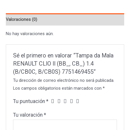
CLIO
II
Valoraciones (0)
(BB_,
CB_)
No hay valoraciones aún.
1.4
(B/CB0C,
B/CB0S)
Sé el primero en valorar “Tampa da Mala
7751469455
RENAULT CLIO II (BB_, CB_) 1.4
cantidad
(B/CB0C, B/CB0S) 7751469455”
Tu dirección de correo electrónico no será publicada.
Los campos obligatorios están marcados con
*
Tu puntuación
*
Tu valoración
*