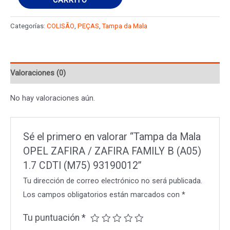
da
Mala
Categorías:
COLISÃO
,
PEÇAS
,
Tampa da Mala
OPEL
ZAFIRA
/
Valoraciones (0)
ZAFIRA
FAMILY
No hay valoraciones aún.
B
(A05)
1.7
Sé el primero en valorar “Tampa da Mala
CDTI
OPEL ZAFIRA / ZAFIRA FAMILY B (A05)
(M75)
1.7 CDTI (M75) 93190012”
93190012
Tu dirección de correo electrónico no será publicada.
cantidad
Los campos obligatorios están marcados con
*
Tu puntuación
*