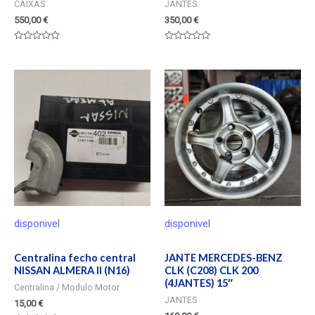
CAIXAS
JANTES
550,00
€
350,00
€
Valorado
Valorado
en
en
0
0
de
de
5
5
disponivel
disponivel
Centralina fecho central
JANTE MERCEDES-BENZ
NISSAN ALMERA II (N16)
CLK (C208) CLK 200
(4JANTES) 15″
Centralina / Modulo Motor
JANTES
15,00
€