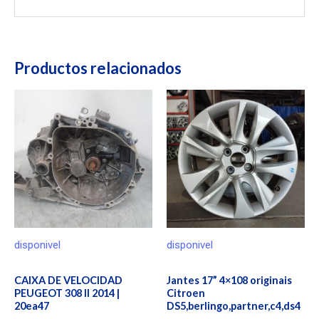
Productos relacionados
disponivel
disponivel
CAIXA DE VELOCIDAD
Jantes 17” 4×108 originais
PEUGEOT 308 II 2014 |
Citroen
20ea47
DS5,berlingo,partner,c4,ds4