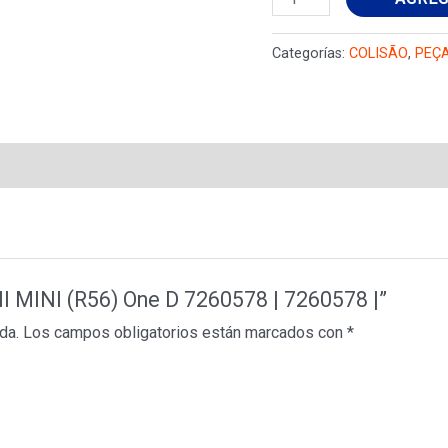
MINI
MINI
Categorías:
COLISÃO
,
PEÇ
(R56)
One
D
7260578
|
7260578
|
cantidad
NI MINI (R56) One D 7260578 | 7260578 |”
da.
Los campos obligatorios están marcados con
*