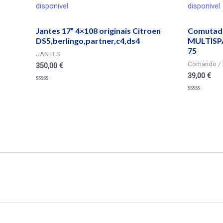
disponivel
disponivel
Jantes 17” 4×108 originais Citroen
Comutad
DS5,berlingo,partner,c4,ds4
MULTISPAC
75
JANTES
Comando / 
350,00
€
39,00
€
Valorado
en
Valorado
0
en
de
0
5
de
5