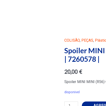
COLISÃO
,
PEÇAS
,
Plásti
Spoiler MIN
| 7260578 |
20,00
€
Spoiler MINI MINI (R56)
disponivel
Spoiler
AGREG