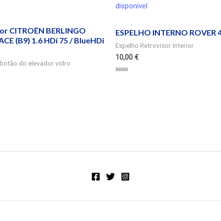
disponivel
or CITROËN BERLINGO
ESPELHO INTERNO ROVER 4
E (B9) 1.6 HDi 75 / BlueHDi
Espelho Retrovisor Interior
10,00
€
botão do elevador vidro
Valorado
en
0
de
5