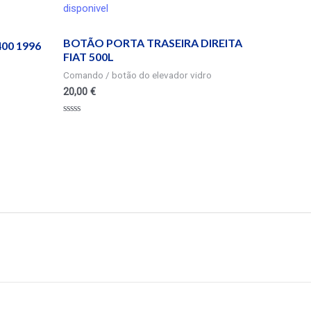
disponivel
BOTÃO PORTA TRASEIRA DIREITA
00 1996
FIAT 500L
Comando / botão do elevador vidro
20,00
€
Valorado
en
0
de
5