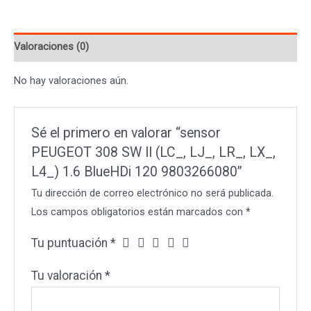
II
(LC_,
Valoraciones (0)
LJ_,
LR_,
No hay valoraciones aún.
LX_,
L4_)
1.6
Sé el primero en valorar “sensor
BlueHDi
PEUGEOT 308 SW II (LC_, LJ_, LR_, LX_,
120
L4_) 1.6 BlueHDi 120 9803266080”
9803266080
Tu dirección de correo electrónico no será publicada.
cantidad
Los campos obligatorios están marcados con
*
Tu puntuación
*
Tu valoración
*