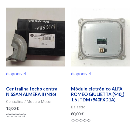
en
de
0
5
de
5
disponivel
disponivel
Centralina fecho central
Módulo eletrónico ALFA
NISSAN ALMERA II (N16)
ROMEO GIULIETTA (940_)
1.6 JTDM (940FXD1A)
Centralina / Modulo Motor
Balastro
15,00
€
80,00
€
Valorado
en
Valorado
0
en
de
0
5