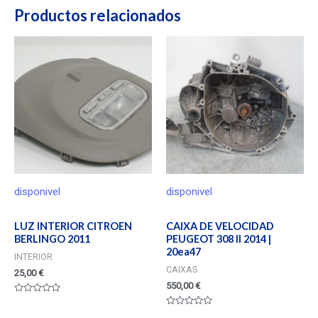
Productos relacionados
disponivel
disponivel
LUZ INTERIOR CITROEN
CAIXA DE VELOCIDAD
BERLINGO 2011
PEUGEOT 308 II 2014 |
20ea47
INTERIOR
CAIXAS
25,00
€
550,00
€
Valorado
en
Valorado
0