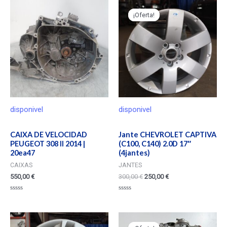
¡Oferta!
¡Oferta!
disponivel
disponivel
CAIXA DE VELOCIDAD
Jante CHEVROLET CAPTIVA
PEUGEOT 308 II 2014 |
(C100, C140) 2.0D 17″
20ea47
(4jantes)
CAIXAS
JANTES
550,00
€
300,00
€
250,00
€
Valorado
Valorado
en
en
0
0
de
de
5
5