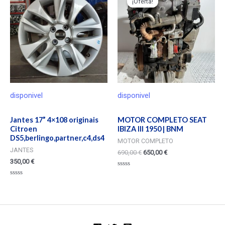
¡Oferta!
¡Oferta!
disponivel
disponivel
Jantes 17” 4×108 originais
MOTOR COMPLETO SEAT
Citroen
IBIZA III 1950 | BNM
DS5,berlingo,partner,c4,ds4
MOTOR COMPLETO
JANTES
690,00
€
650,00
€
350,00
€
Valorado
en
Valorado
0
en
de
0
5
de
5