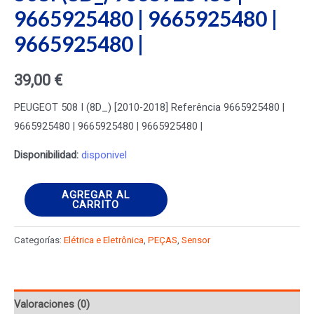
9665925480 | 9665925480 |
9665925480 |
39,00
€
PEUGEOT 508 I (8D_) [2010-2018] Referência 9665925480 |
9665925480 | 9665925480 | 9665925480 |
Disponibilidad:
disponivel
sensor
AGREGAR AL
CARRITO
eletrônico
PEUGEOT
Categorías:
Elétrica e Eletrônica
,
PEÇAS
,
Sensor
508I
(8D_)
9665925480
Valoraciones (0)
|