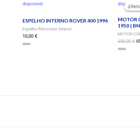
disponivel
disponivel
¡Ofert
¡Ofert
MOTOR C
ESPELHO INTERNO ROVER 400 1996
1950 | B
Espelho Retrovisor Interior
MOTOR CO
10,00
€
690,00
€
6
Valorado
en
Valorado
0
en
de
0
5
de
5