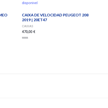
disponivel
OMEO
CAIXA DE VELOCIDAD PEUGEOT 208
2019 | 20ET47
CAIXAS
470,00
€
Valorado
en
0
de
5