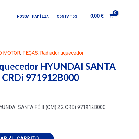
0,00
€
NOSSA FAMÍLIA
CONTATOS
O MOTOR
,
PEÇAS
,
Radiador aquecedor
 aquecedor HYUNDAI SANTA
.2 CRDi 971912B000
HYUNDAI SANTA FÉ II (CM) 2.2 CRDi 971912B000
AR AL CARRITO