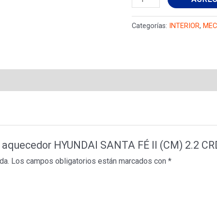
do
aquecedor
Categorías:
INTERIOR
,
MEC
HYUNDAI
SANTA
FÉ
II
(CM)
2.2
CRDi
971912B000
 do aquecedor HYUNDAI SANTA FÉ II (CM) 2.2 C
cantidad
da.
Los campos obligatorios están marcados con
*