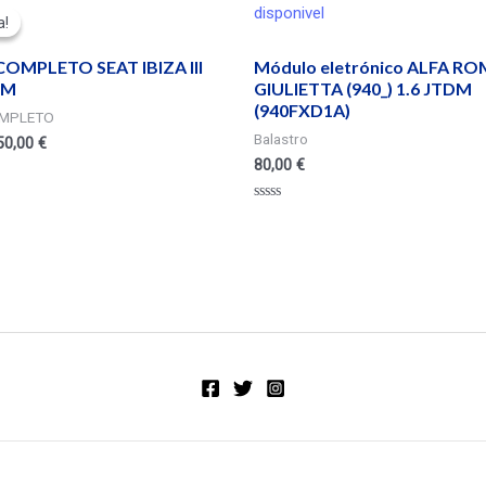
disponivel
a!
a!
OMPLETO SEAT IBIZA III
Módulo eletrónico ALFA R
NM
GIULIETTA (940_) 1.6 JTDM
(940FXD1A)
MPLETO
Balastro
50,00
€
80,00
€
Valorado
en
0
de
5