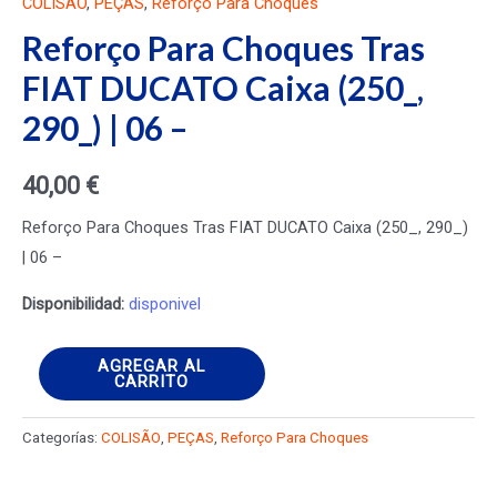
COLISÃO
,
PEÇAS
,
Reforço Para Choques
Reforço Para Choques Tras
FIAT DUCATO Caixa (250_,
290_) | 06 –
40,00
€
Reforço Para Choques Tras FIAT DUCATO Caixa (250_, 290_)
| 06 –
Disponibilidad:
disponivel
Reforço
AGREGAR AL
CARRITO
Para
Choques
Categorías:
COLISÃO
,
PEÇAS
,
Reforço Para Choques
Tras
FIAT