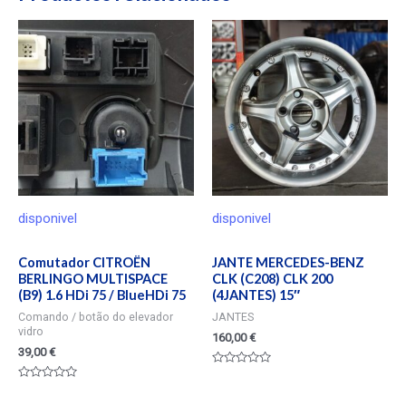
disponivel
disponivel
Comutador CITROËN
JANTE MERCEDES-BENZ
BERLINGO MULTISPACE
CLK (C208) CLK 200
(B9) 1.6 HDi 75 / BlueHDi 75
(4JANTES) 15″
Comando / botão do elevador
JANTES
vidro
160,00
€
39,00
€
Valorado
en
Valorado
0
en