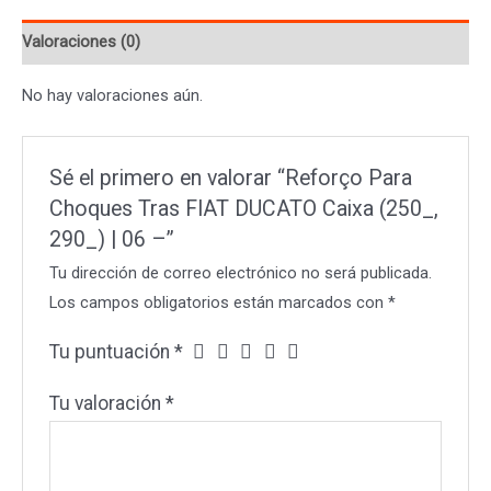
DUCATO
Valoraciones (0)
Caixa
(250_,
No hay valoraciones aún.
290_)
|
06
Sé el primero en valorar “Reforço Para
-
Choques Tras FIAT DUCATO Caixa (250_,
cantidad
290_) | 06 –”
Tu dirección de correo electrónico no será publicada.
Los campos obligatorios están marcados con
*
Tu puntuación
*
Tu valoración
*