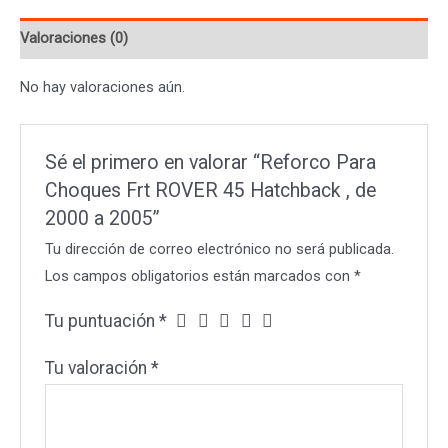
45
Valoraciones (0)
Hatchback
,
No hay valoraciones aún.
de
2000
a
Sé el primero en valorar “Reforco Para
2005
Choques Frt ROVER 45 Hatchback , de
cantidad
2000 a 2005”
Tu dirección de correo electrónico no será publicada.
Los campos obligatorios están marcados con
*
Tu puntuación
*
Tu valoración
*