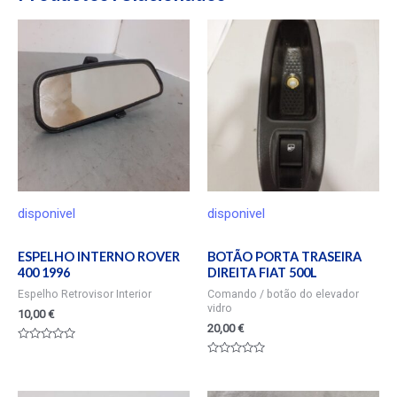
disponivel
disponivel
ESPELHO INTERNO ROVER
BOTÃO PORTA TRASEIRA
400 1996
DIREITA FIAT 500L
Espelho Retrovisor Interior
Comando / botão do elevador
vidro
10,00
€
20,00
€
Valorado
en
Valorado
0
en
de
0
5
de