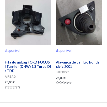
5
disponivel
disponivel
Fita do airbag FORD FOCUS
Alavanca de câmbio honda
I Turnier (DNW) 1.8 Turbo DI
civic 2001
/ TDDi
INTERIOR
AIRBAG
25,00
€
25,00
€
Valorado
en
Valorado
0
en
de
0
5
de
5