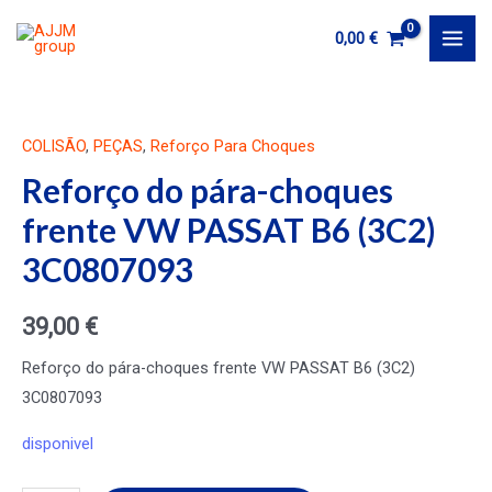
Ir
0,00
€
al
MAI
contenido
MEN
COLISÃO
,
PEÇAS
,
Reforço Para Choques
Reforço do pára-choques
frente VW PASSAT B6 (3C2)
3C0807093
39,00
€
Reforço do pára-choques frente VW PASSAT B6 (3C2)
3C0807093
disponivel