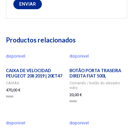
Productos relacionados
disponivel
disponivel
CAIXA DE VELOCIDAD
BOTÃO PORTA TRASEIRA
PEUGEOT 208 2019 | 20ET47
DIREITA FIAT 500L
CAIXAS
Comando / botão do elevador
vidro
470,00
€
20,00
€
Valorado
en
Valorado
0
en
de
0
5
de
5
disponivel
disponivel