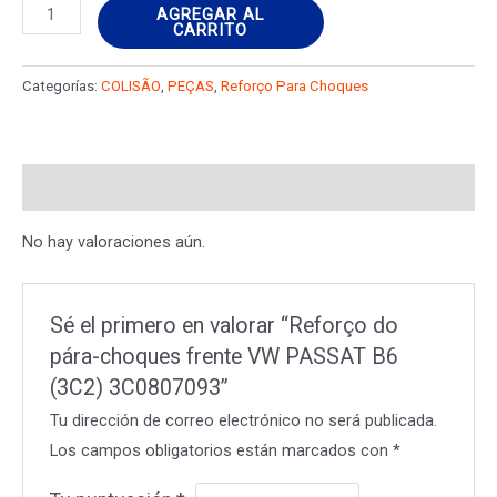
Reforço
AGREGAR AL
CARRITO
do
pára-
Categorías:
COLISÃO
,
PEÇAS
,
Reforço Para Choques
choques
frente
VW
Valoraciones (0)
PASSAT
B6
No hay valoraciones aún.
(3C2)
3C0807093
cantidad
Sé el primero en valorar “Reforço do
pára-choques frente VW PASSAT B6
(3C2) 3C0807093”
Tu dirección de correo electrónico no será publicada.
Los campos obligatorios están marcados con
*