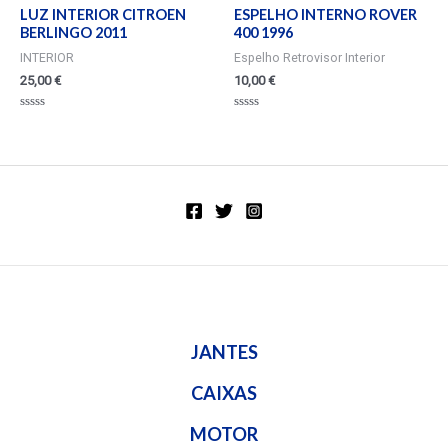
LUZ INTERIOR CITROEN
ESPELHO INTERNO ROVER
BERLINGO 2011
400 1996
INTERIOR
Espelho Retrovisor Interior
25,00
€
10,00
€
Valorado
Valorado
en
en
0
0
de
de
5
5
JANTES
CAIXAS
MOTOR