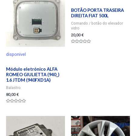
BOTÃO PORTA TRASEIRA
DIREITA FIAT 500L
Comando / botão do elevador
vidro
20,00
€
Valorado
en
disponivel
0
de
5
Módulo eletrónico ALFA
ROMEO GIULIETTA (940_)
1.6 JTDM (940FXD1A)
Balastro
80,00
€
Valorado
en
0
de
5