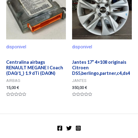
disponivel
disponivel
Centralina airbags
Jantes 17” 4×108 originais
RENAULT MEGANE I Coach
Citroen
(DA0/1_) 1.9 dTi (DA0N)
DS5,berlingo,partner,c4,ds4
AIRBAG
JANTES
15,00
€
350,00
€
Valorado
Valorado
en
en
0
0
de
de
5
5