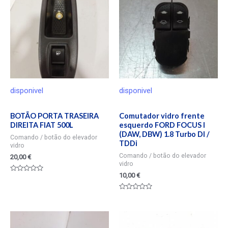
disponivel
disponivel
BOTÃO PORTA TRASEIRA
Comutador vidro frente
DIREITA FIAT 500L
esquerdo FORD FOCUS I
(DAW, DBW) 1.8 Turbo DI /
Comando / botão do elevador
TDDi
vidro
Comando / botão do elevador
20,00
€
vidro
10,00
€
Valorado
en
0
de
Valorado
5
en
0
de
5