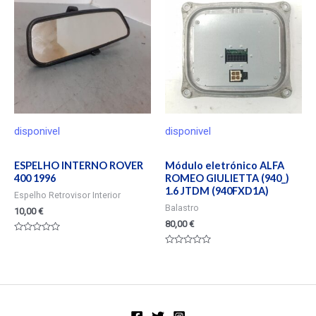
disponivel
disponivel
ESPELHO INTERNO ROVER
Módulo eletrónico ALFA
400 1996
ROMEO GIULIETTA (940_)
1.6 JTDM (940FXD1A)
Espelho Retrovisor Interior
Balastro
10,00
€
80,00
€
Valorado
en
Valorado
0
en
de
0
5
de
5