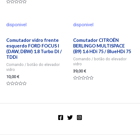
Valorado
en
0
de
5
disponivel
disponivel
Comutador vidro frente
Comutador CITROËN
esquerdo FORD FOCUS I
BERLINGO MULTISPACE
(DAW, DBW) 1.8 Turbo DI /
(B9) 1.6 HDi 75 / BlueHDi 75
TDDi
Comando / botão do elevador
vidro
Comando / botão do elevador
vidro
39,00
€
10,00
€
Valorado
en
Valorado
0
en
de
0
5
de
5