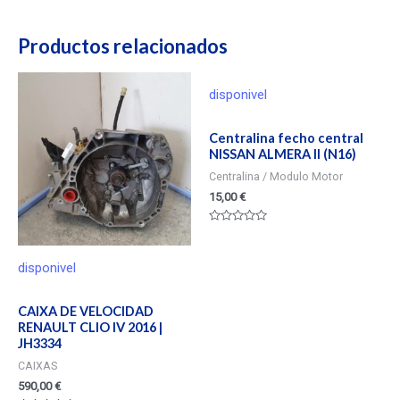
Productos relacionados
disponivel
Centralina fecho central
NISSAN ALMERA II (N16)
Centralina / Modulo Motor
15,00
€
Valorado
en
0
de
disponivel
5
CAIXA DE VELOCIDAD
RENAULT CLIO IV 2016 |
JH3334
CAIXAS
590,00
€