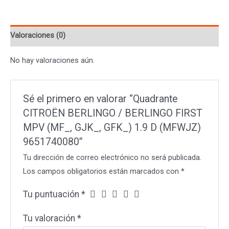
BERLINGO
FIRST
Valoraciones (0)
MPV
(MF_,
No hay valoraciones aún.
GJK_,
GFK_)
1.9
Sé el primero en valorar “Quadrante
D
CITROËN BERLINGO / BERLINGO FIRST
(MFWJZ)
MPV (MF_, GJK_, GFK_) 1.9 D (MFWJZ)
9651740080
9651740080”
cantidad
Tu dirección de correo electrónico no será publicada.
Los campos obligatorios están marcados con
*
Tu puntuación
*
Tu valoración
*