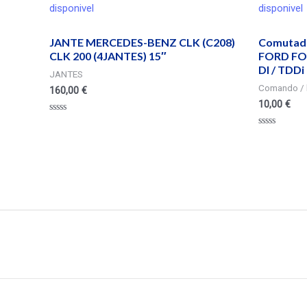
disponivel
disponivel
JANTE MERCEDES-BENZ CLK (C208)
Comutado
CLK 200 (4JANTES) 15″
FORD FOC
DI / TDDi
JANTES
Comando / 
160,00
€
10,00
€
Valorado
en
Valorado
0
en
de
0
5
de
5