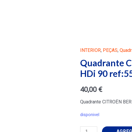
INTERIOR
,
PEÇAS
,
Quadr
Quadrante C
HDi 90 ref:
40,00
€
Quadrante CITROËN BERL
disponivel
Quadrante
AGREG