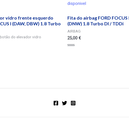
disponivel
r vidro frente esquerdo
Fita do airbag FORD FOCUS I
US I (DAW, DBW) 1.8 Turbo
(DNW) 1.8 Turbo DI / TDDi
AIRBAG
botão do elevador vidro
25,00
€
Valorado
en
0
de
5