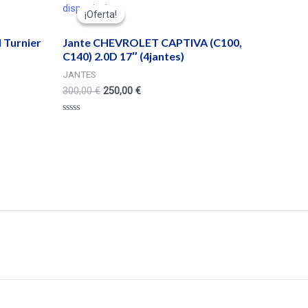
disponivel
¡Oferta!
¡Oferta!
 Turnier
Jante CHEVROLET CAPTIVA (C100,
C140) 2.0D 17″ (4jantes)
JANTES
300,00
€
250,00
€
Valorado
en
0
de
5