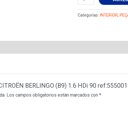
CITROËN
BERLINGO
Categorías:
INTERIOR
,
PEÇ
(B9)
1.6
HDi
90
ref:555001310104
cantidad
e CITROËN BERLINGO (B9) 1.6 HDi 90 ref:55500
da.
Los campos obligatorios están marcados con
*