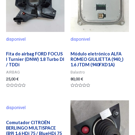
disponivel
disponivel
Fita do airbag FORD FOCUS
Módulo eletrónico ALFA
I Turnier (DNW) 1.8 Turbo DI
ROMEO GIULIETTA (940_)
/ TDDi
1.6 JTDM (940FXD1A)
AIRBAG
Balastro
25,00
€
80,00
€
Valorado
Valorado
en
en
0
0
de
de
5
5
disponivel
Comutador CITROËN
BERLINGO MULTISPACE
(B9) 1.6 HDi 75 / BlueHDi 75