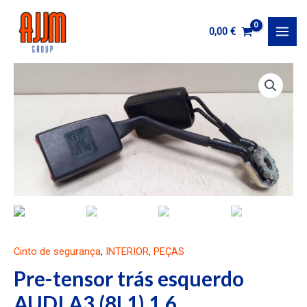
Ir
al
0,00
€
MAI
contenido
MEN
Cinto de segurança
,
INTERIOR
,
PEÇAS
Pre-tensor trás esquerdo
AUDI A3 (8L1) 1.6