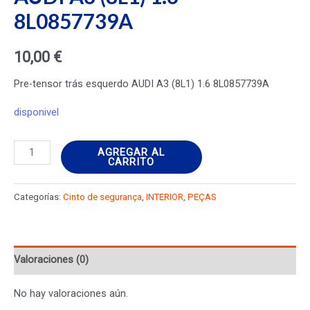
8L0857739A
10,00
€
Pre-tensor trás esquerdo AUDI A3 (8L1) 1.6 8L0857739A
disponivel
Pre-
AGREGAR AL
CARRITO
tensor
trás
Categorías:
Cinto de segurança
,
INTERIOR
,
PEÇAS
esquerdo
AUDI
A3
Valoraciones (0)
(8L1)
1.6
No hay valoraciones aún.
8L0857739A