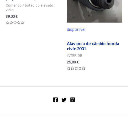
Comando / botão do elevador
vidro
39,00
€
Valorado
disponivel
en
0
de
5
Alavanca de câmbio honda
civic 2001
INTERIOR
25,00
€
Valorado
en
0
de
5