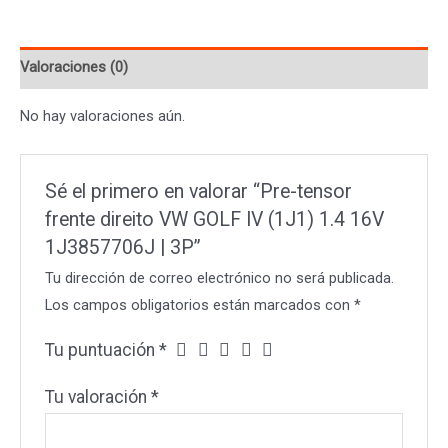
VW
GOLF
Valoraciones (0)
IV
(1J1)
No hay valoraciones aún.
1.4
16V
1J3857706J
Sé el primero en valorar “Pre-tensor
|
frente direito VW GOLF IV (1J1) 1.4 16V
3P
1J3857706J | 3P”
cantidad
Tu dirección de correo electrónico no será publicada.
Los campos obligatorios están marcados con
*
Tu puntuación
*
Tu valoración
*