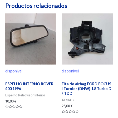
Productos relacionados
disponivel
disponivel
ESPELHO INTERNO ROVER
Fita do airbag FORD FOCUS
400 1996
I Turnier (DNW) 1.8 Turbo DI
/ TDDi
Espelho Retrovisor Interior
AIRBAG
10,00
€
25,00
€
Valorado
en
Valorado
0