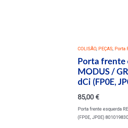
COLISÃO
,
PEÇAS
,
Porta 
Porta frent
MODUS / GR
dCi (FP0E, J
85,00
€
Porta frente esquerda
(FP0E, JP0E) 80101983