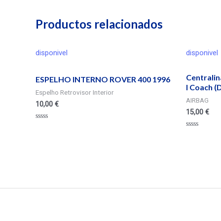
Productos relacionados
disponivel
disponivel
Centrali
ESPELHO INTERNO ROVER 400 1996
I Coach (
Espelho Retrovisor Interior
AIRBAG
10,00
€
15,00
€
Valorado
en
Valorado
0
en
de
0
5
de
5