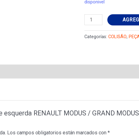
disponivel
Porta
AGREG
frente
esquerda
Categorías:
COLISÃO
,
PEÇ
RENAULT
MODUS
/
GRAND
MODUS
(F/JP0_)
1.5
dCi
rente esquerda RENAULT MODUS / GRAND MODUS 
(FP0E,
JP0E)
da.
Los campos obligatorios están marcados con
*
801019830R