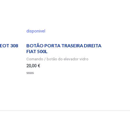
disponivel
EOT 308
BOTÃO PORTA TRASEIRA DIREITA
FIAT 500L
Comando / botão do elevador vidro
20,00
€
Valorado
en
0
de
5