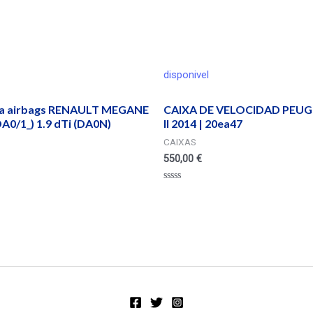
disponivel
na airbags RENAULT MEGANE
CAIXA DE VELOCIDAD PEUG
DA0/1_) 1.9 dTi (DA0N)
II 2014 | 20ea47
CAIXAS
550,00
€
Valorado
en
0
de
5