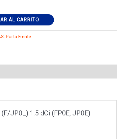
AR AL CARRITO
AS
,
Porta Frente
(F/JP0_) 1.5 dCi (FP0E, JP0E)