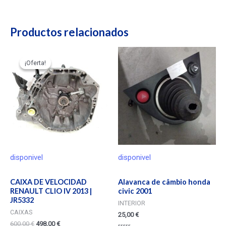
Productos relacionados
¡Oferta!
¡Oferta!
disponivel
disponivel
CAIXA DE VELOCIDAD
Alavanca de câmbio honda
RENAULT CLIO IV 2013 |
civic 2001
JR5332
INTERIOR
CAIXAS
25,00
€
600,00
€
498,00
€