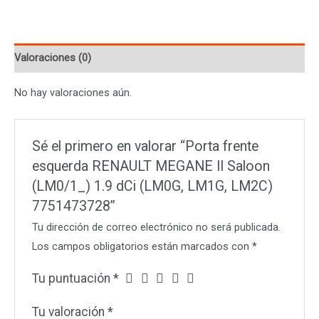
RENAULT
MEGANE
II
Valoraciones (0)
Saloon
(LM0/1_)
No hay valoraciones aún.
1.9
dCi
(LM0G,
Sé el primero en valorar “Porta frente
LM1G,
esquerda RENAULT MEGANE II Saloon
LM2C)
(LM0/1_) 1.9 dCi (LM0G, LM1G, LM2C)
7751473728
7751473728”
cantidad
Tu dirección de correo electrónico no será publicada.
Los campos obligatorios están marcados con
*
Tu puntuación
*
Tu valoración
*