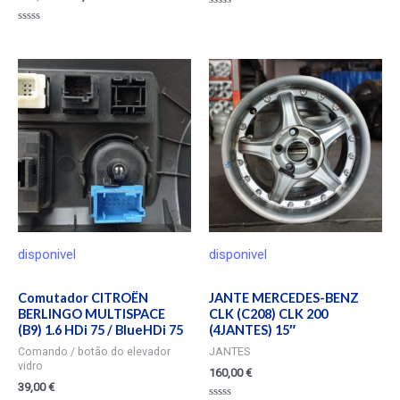
Valorado
en
Valorado
0
en
de
0
5
de
5
disponivel
disponivel
Comutador CITROËN
JANTE MERCEDES-BENZ
BERLINGO MULTISPACE
CLK (C208) CLK 200
(B9) 1.6 HDi 75 / BlueHDi 75
(4JANTES) 15″
Comando / botão do elevador
JANTES
vidro
160,00
€
39,00
€