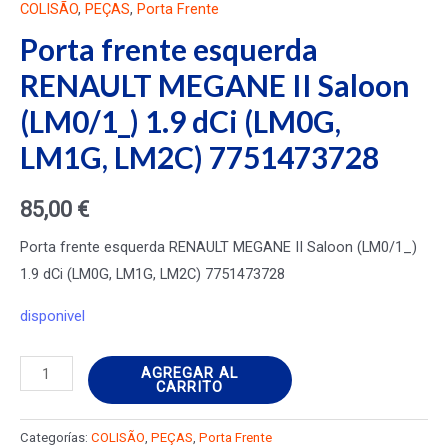
COLISÃO
,
PEÇAS
,
Porta Frente
Porta frente esquerda
RENAULT MEGANE II Saloon
(LM0/1_) 1.9 dCi (LM0G,
LM1G, LM2C) 7751473728
85,00
€
Porta frente esquerda RENAULT MEGANE II Saloon (LM0/1_)
1.9 dCi (LM0G, LM1G, LM2C) 7751473728
disponivel
Porta
AGREGAR AL
CARRITO
frente
esquerda
Categorías:
COLISÃO
,
PEÇAS
,
Porta Frente