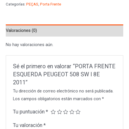
Categorías:
PEÇAS
,
Porta Frente
PEUGEOT
508
SW
Valoraciones (0)
I
8E
No hay valoraciones aún.
2011
cantidad
Sé el primero en valorar “PORTA FRENTE
ESQUERDA PEUGEOT 508 SW I 8E
2011”
Tu dirección de correo electrónico no será publicada.
Los campos obligatorios están marcados con
*
Tu puntuación
*
Tu valoración
*