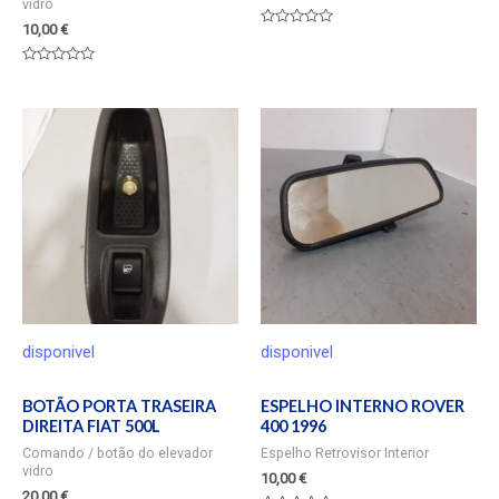
vidro
10,00
€
Valorado
en
0
Valorado
de
en
5
0
de
5
disponivel
disponivel
BOTÃO PORTA TRASEIRA
ESPELHO INTERNO ROVER
DIREITA FIAT 500L
400 1996
Comando / botão do elevador
Espelho Retrovisor Interior
vidro
10,00
€
20,00
€