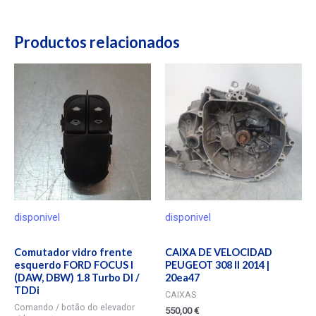
Productos relacionados
disponivel
disponivel
Comutador vidro frente
CAIXA DE VELOCIDAD
esquerdo FORD FOCUS I
PEUGEOT 308 II 2014 |
(DAW, DBW) 1.8 Turbo DI /
20ea47
TDDi
CAIXAS
Comando / botão do elevador
550,00
€