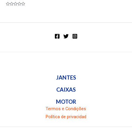
Valorado
en
0
de
5
JANTES
CAIXAS
MOTOR
Termos e Condições
Política de privacidad