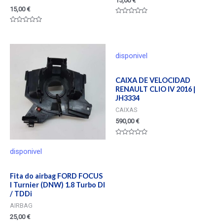
15,00
€
15,00
€
Valorado
en
Valorado
0
en
de
0
5
de
5
disponivel
CAIXA DE VELOCIDAD
RENAULT CLIO IV 2016 |
JH3334
CAIXAS
590,00
€
Valorado
en
disponivel
0
de
5
Fita do airbag FORD FOCUS
I Turnier (DNW) 1.8 Turbo DI
/ TDDi
AIRBAG
25,00
€