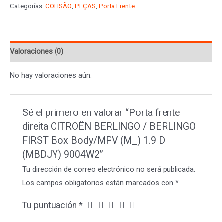
Categorías:
COLISÃO
,
PEÇAS
,
Porta Frente
CITROËN
BERLINGO
/
Valoraciones (0)
BERLINGO
FIRST
No hay valoraciones aún.
Box
Body/MPV
(M_)
Sé el primero en valorar “Porta frente
1.9
direita CITROËN BERLINGO / BERLINGO
D
FIRST Box Body/MPV (M_) 1.9 D
(MBDJY)
(MBDJY) 9004W2”
9004W2
Tu dirección de correo electrónico no será publicada.
cantidad
Los campos obligatorios están marcados con
*
Tu puntuación
*