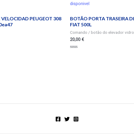
disponivel
E VELOCIDAD PEUGEOT 308
BOTÃO PORTA TRASEIRA DI
20ea47
FIAT 500L
Comando / botão do elevador vidro
20,00
€
Valorado
en
0
de
5