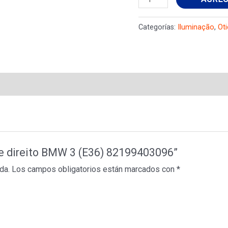
frente
direito
Categorías:
Iluminação
,
Ot
BMW
3
(E36)
82199403096
cantidad
nte direito BMW 3 (E36) 82199403096”
da.
Los campos obligatorios están marcados con
*