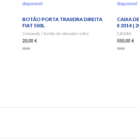
disponivel
disponivel
BOTÃO PORTA TRASEIRA DIREITA
CAIXA D
FIAT 500L
II 2014 | 
Comando / botão do elevador vidro
CAIXAS
20,00
€
550,00
€
Valorado
Valorado
en
en
0
0
de
de
5
5