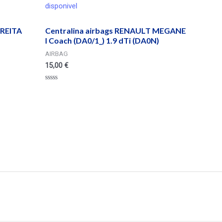
disponivel
REITA
Centralina airbags RENAULT MEGANE
I Coach (DA0/1_) 1.9 dTi (DA0N)
AIRBAG
15,00
€
Valorado
en
0
de
5