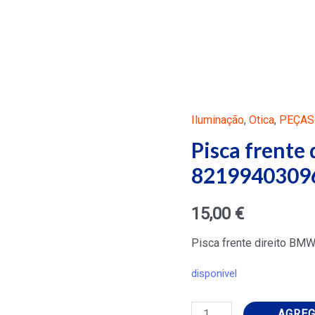
Iluminação
,
Otica
,
PEÇAS
Pisca frente
8219940309
15,00
€
Pisca frente direito BM
disponivel
Pisca
AGREG