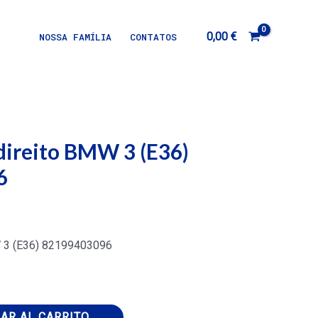
0,00
€
NOSSA FAMÍLIA
CONTATOS
 direito BMW 3 (E36)
6
W 3 (E36) 82199403096
AR AL CARRITO