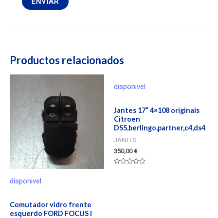
Productos relacionados
disponivel
Jantes 17” 4×108 originais
Citroen
DS5,berlingo,partner,c4,ds4
JANTES
350,00
€
Valorado
en
disponivel
0
de
5
Comutador vidro frente
esquerdo FORD FOCUS I