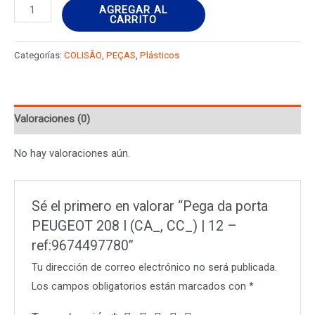
Pega
AGREGAR AL
CARRITO
da
porta
Categorías:
COLISÃO
,
PEÇAS
,
Plásticos
PEUGEOT
208
I
Valoraciones (0)
(CA_,
CC_)
No hay valoraciones aún.
|
12
-
Sé el primero en valorar “Pega da porta
ref:9674497780
PEUGEOT 208 I (CA_, CC_) | 12 –
cantidad
ref:9674497780”
Tu dirección de correo electrónico no será publicada.
Los campos obligatorios están marcados con
*