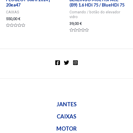
20ea47
(B9) 1.6 HDi 75 / BlueHDi 75
CAIXAS
Comando / botão do elevador
vidro
550,00
€
39,00
€
Valorado
en
Valorado
0
en
de
0
5
de
5
JANTES
CAIXAS
MOTOR