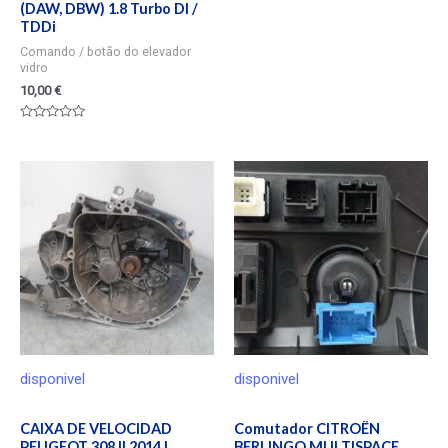
(DAW, DBW) 1.8 Turbo DI /
TDDi
Comando / botão do elevador
vidro
10,00
€
Valorado
en
0
de
5
disponivel
disponivel
CAIXA DE VELOCIDAD
Comutador CITROËN
PEUGEOT 308 II 2014 |
BERLINGO MULTISPACE