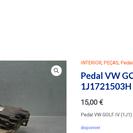
INTERIOR
,
PEÇAS
,
Pedai
Pedal VW GOL
1J1721503H
15,00
€
Pedal VW GOLF IV (1J1)
disponivel