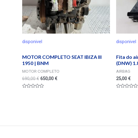
disponivel
disponivel
MOTOR COMPLETO SEAT IBIZA III
Fita do a
1950 | BNM
(DNW) 1.8
MOTOR COMPLETO
AIRBAG
690,00
€
650,00
€
25,00
€
Valorado
Valorado
en
en
0
0
de
de
5
5