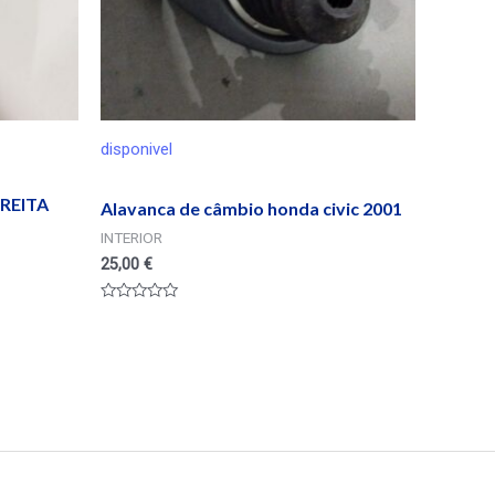
disponivel
REITA
Alavanca de câmbio honda civic 2001
INTERIOR
25,00
€
Valorado
en
0
de
5