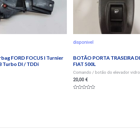
disponivel
irbag FORD FOCUS I Turnier
BOTÃO PORTA TRASEIRA DI
 Turbo DI / TDDi
FIAT 500L
Comando / botão do elevador vidro
20,00
€
Valorado
en
0
de
5