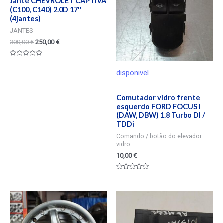
Jante CHEVROLET CAPTIVA
(C100, C140) 2.0D 17″
(4jantes)
JANTES
300,00
€
250,00
€
Valorado
en
disponivel
0
de
5
Comutador vidro frente
esquerdo FORD FOCUS I
(DAW, DBW) 1.8 Turbo DI /
TDDi
Comando / botão do elevador
vidro
10,00
€
Valorado
en
0
de
5