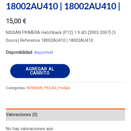
18002AU410 | 18002AU410 |
15,00
€
NISSAN PRIMERA Hatchback (P12) 1.9 dCi [2003-2007] (5
Doors) Reference 18002AU410 | 18002AU410
Disponibilidad:
disponivel
Pedal
AGREGAR AL
CARRITO
NISSAN
PRIMERA
Categorías:
INTERIOR
,
PEÇAS
,
Pedais
Hatchback
(P12)
1.9
Valoraciones (0)
dCi
18002AU410
No hay valoraciones aún.
|