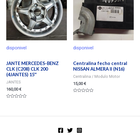
disponivel
disponivel
JANTE MERCEDES-BENZ
Centralina fecho central
CLK (C208) CLK 200
NISSAN ALMERA II (N16)
(4JANTES) 15″
Centralina / Modulo Motor
JANTES
15,00
€
160,00
€
Valorado
en
Valorado
0
en
de
0
5
de
5