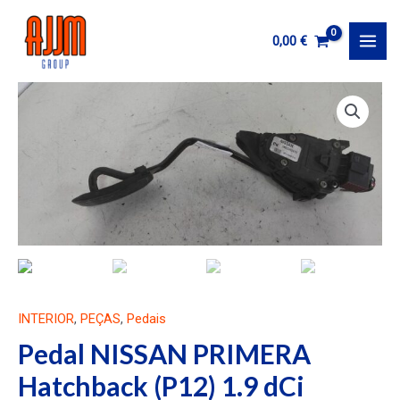
Ir
al
0,00
€
MAI
contenido
MEN
INTERIOR
,
PEÇAS
,
Pedais
Pedal NISSAN PRIMERA
Hatchback (P12) 1.9 dCi