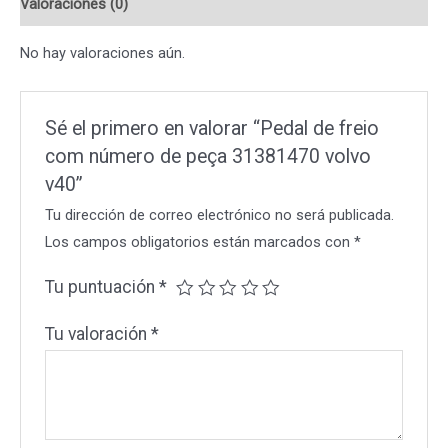
Valoraciones (0)
peça
31381470
No hay valoraciones aún.
volvo
v40
cantidad
Sé el primero en valorar “Pedal de freio
com número de peça 31381470 volvo
v40”
Tu dirección de correo electrónico no será publicada.
Los campos obligatorios están marcados con
*
Tu puntuación
*
Tu valoración
*