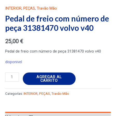
INTERIOR
,
PEÇAS
,
Travão Mão
Pedal de freio com número de
peça 31381470 volvo v40
25,00
€
Pedal de freio com número de peça 31381470 volvo v40
disponivel
Pedal
AGREGAR AL
CARRITO
de
freio
Categorías:
INTERIOR
,
PEÇAS
,
Travão Mão
com
número
de