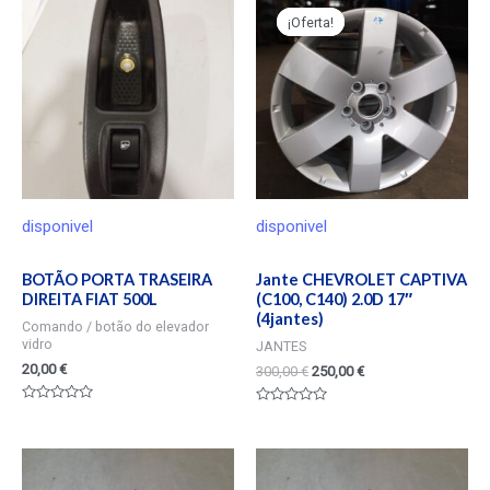
¡Oferta!
¡Oferta!
disponivel
disponivel
BOTÃO PORTA TRASEIRA
Jante CHEVROLET CAPTIVA
DIREITA FIAT 500L
(C100, C140) 2.0D 17″
(4jantes)
Comando / botão do elevador
vidro
JANTES
20,00
€
300,00
€
250,00
€
Valorado
Valorado
en
en
0
0
de
de
5
5