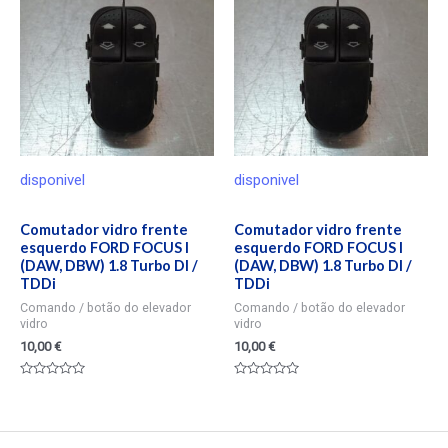
disponivel
disponivel
Comutador vidro frente
Comutador vidro frente
esquerdo FORD FOCUS I
esquerdo FORD FOCUS I
(DAW, DBW) 1.8 Turbo DI /
(DAW, DBW) 1.8 Turbo DI /
TDDi
TDDi
Comando / botão do elevador
Comando / botão do elevador
vidro
vidro
10,00
€
10,00
€
Valorado
Valorado
en
en
0
0
de
de
5
5