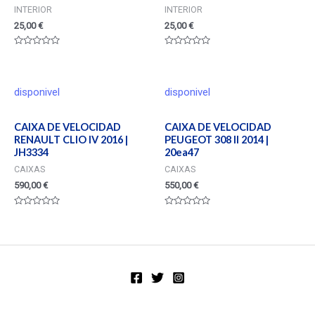
INTERIOR
INTERIOR
25,00
€
25,00
€
Valorado
Valorado
en
en
0
0
de
de
5
5
disponivel
disponivel
CAIXA DE VELOCIDAD
CAIXA DE VELOCIDAD
RENAULT CLIO IV 2016 |
PEUGEOT 308 II 2014 |
JH3334
20ea47
CAIXAS
CAIXAS
590,00
€
550,00
€
Valorado
Valorado
en
en
0
0
de
de
5
5