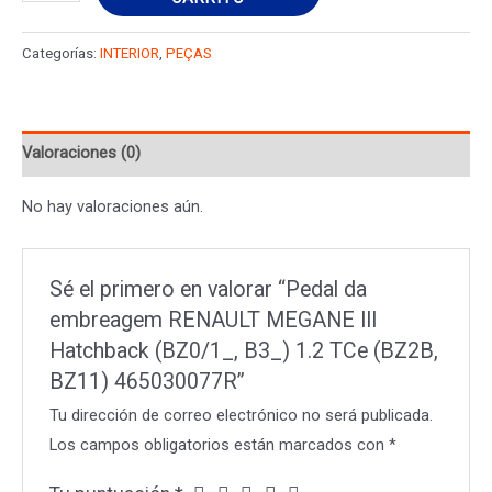
da
embreagem
Categorías:
INTERIOR
,
PEÇAS
RENAULT
MEGANE
III
Valoraciones (0)
Hatchback
(BZ0/1_,
No hay valoraciones aún.
B3_)
1.2
TCe
Sé el primero en valorar “Pedal da
(BZ2B,
embreagem RENAULT MEGANE III
BZ11)
Hatchback (BZ0/1_, B3_) 1.2 TCe (BZ2B,
465030077R
BZ11) 465030077R”
cantidad
Tu dirección de correo electrónico no será publicada.
Los campos obligatorios están marcados con
*