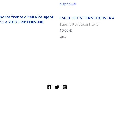
disponivel
porta frente direita Peugeot
ESPELHO INTERNO ROVER 4
13 a 2017 | 9810309380
Espelho Retrovisor Interior
10,00
€
Valorado
en
0
de
5