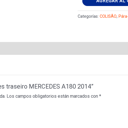
AGREGAR AL 
traseiro
MERCEDES
Categorías:
COLISÃO
,
Pára
A180
2014
cantidad
ues traseiro MERCEDES A180 2014”
da.
Los campos obligatorios están marcados con
*