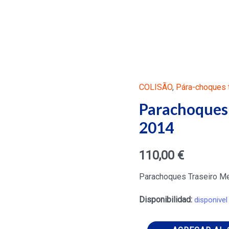
COLISÃO
,
Pára-choques t
Parachoques
2014
110,00
€
Parachoques Traseiro M
Disponibilidad:
disponivel
Parachoques