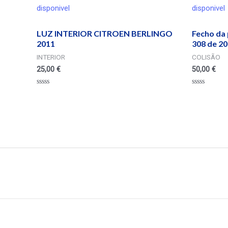
disponivel
disponivel
LUZ INTERIOR CITROEN BERLINGO
Fecho da 
2011
308 de 20
INTERIOR
COLISÃO
25,00
€
50,00
€
Valorado
Valorado
en
en
0
0
de
de
5
5