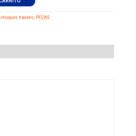
CARRITO
-choques traseiro
,
PEÇAS