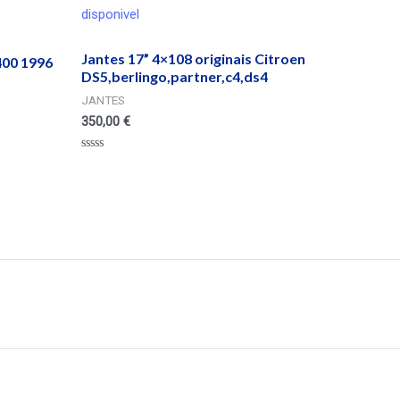
disponivel
Jantes 17” 4×108 originais Citroen
00 1996
DS5,berlingo,partner,c4,ds4
JANTES
350,00
€
Valorado
en
0
de
5