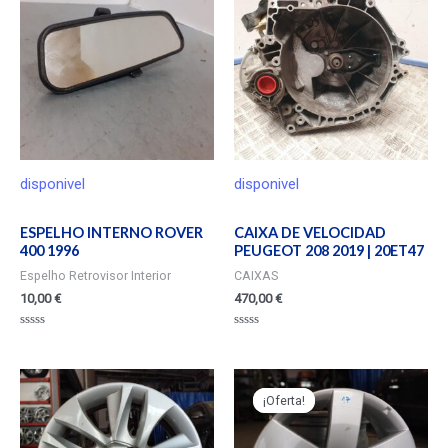
disponivel
disponivel
ESPELHO INTERNO ROVER
CAIXA DE VELOCIDAD
400 1996
PEUGEOT 208 2019 | 20ET47
Espelho Retrovisor Interior
CAIXAS
10,00
€
470,00
€
Valorado
Valorado
en
en
0
0
de
de
5
5
¡Oferta!
¡Oferta!