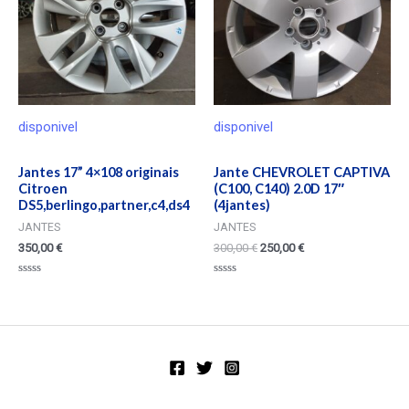
disponivel
disponivel
Jantes 17” 4×108 originais
Jante CHEVROLET CAPTIVA
Citroen
(C100, C140) 2.0D 17″
DS5,berlingo,partner,c4,ds4
(4jantes)
JANTES
JANTES
350,00
€
300,00
€
250,00
€
Valorado
Valorado
en
en
0
0
de
de
5
5