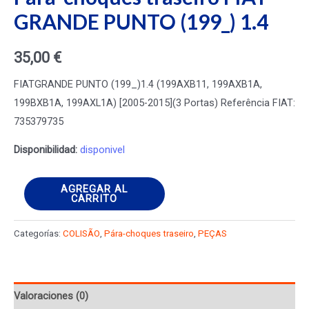
GRANDE PUNTO (199_) 1.4
35,00
€
FIATGRANDE PUNTO (199_)1.4 (199AXB11, 199AXB1A,
199BXB1A, 199AXL1A) [2005-2015](3 Portas) Referência FIAT:
735379735
Disponibilidad:
disponivel
Pára-
AGREGAR AL
CARRITO
choques
traseiro
Categorías:
COLISÃO
,
Pára-choques traseiro
,
PEÇAS
FIAT
GRANDE
PUNTO
Valoraciones (0)
(199_)