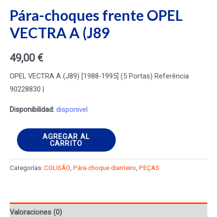
Pára-choques frente OPEL
VECTRA A (J89
49,00
€
OPEL VECTRA A (J89) [1988-1995] (5 Portas) Referência
90228830 |
Disponibilidad:
disponivel
Pára-
AGREGAR AL
CARRITO
choques
frente
Categorías:
COLISÃO
,
Pára-choque dianteiro
,
PEÇAS
OPEL
VECTRA
A
Valoraciones (0)
(J89