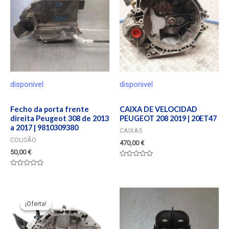
disponivel
disponivel
Fecho da porta frente
CAIXA DE VELOCIDAD
direita Peugeot 308 de 2013
PEUGEOT 208 2019 | 20ET47
a 2017 | 9810309380
CAIXAS
COLISÃO
470,00
€
50,00
€
Valorado
en
Valorado
0
en
de
0
5
de
5
¡Oferta!
¡Oferta!