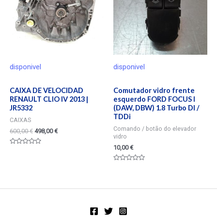
disponivel
disponivel
CAIXA DE VELOCIDAD
Comutador vidro frente
RENAULT CLIO IV 2013 |
esquerdo FORD FOCUS I
JR5332
(DAW, DBW) 1.8 Turbo DI /
TDDi
CAIXAS
Comando / botão do elevador
600,00
€
498,00
€
vidro
10,00
€
Valorado
en
0
Valorado
de
en
5
0
de
5