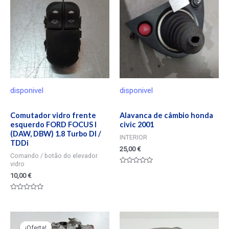
disponivel
disponivel
Comutador vidro frente
Alavanca de câmbio honda
esquerdo FORD FOCUS I
civic 2001
(DAW, DBW) 1.8 Turbo DI /
INTERIOR
TDDi
25,00
€
Comando / botão do elevador
vidro
Valorado
10,00
€
en
0
de
5
Valorado
en
0
de
5
¡Oferta!
¡Oferta!