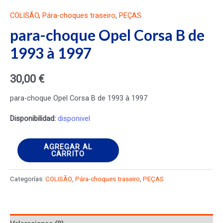
COLISÃO
,
Pára-choques traseiro
,
PEÇAS
para-choque Opel Corsa B de
1993 à 1997
30,00
€
para-choque Opel Corsa B de 1993 à 1997
Disponibilidad:
disponivel
para-
AGREGAR AL
CARRITO
choque
Opel
Categorías:
COLISÃO
,
Pára-choques traseiro
,
PEÇAS
Corsa
B
de