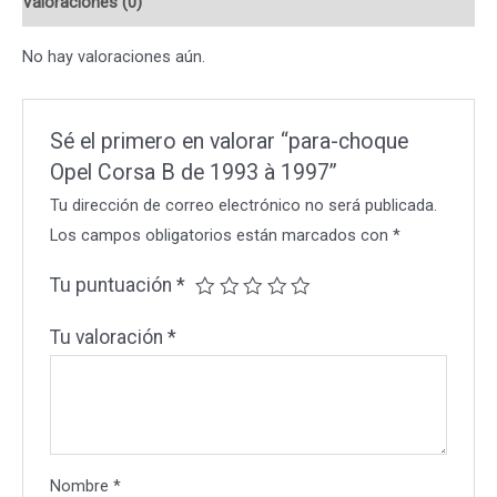
Valoraciones (0)
1993
à
No hay valoraciones aún.
1997
cantidad
Sé el primero en valorar “para-choque
Opel Corsa B de 1993 à 1997”
Tu dirección de correo electrónico no será publicada.
Los campos obligatorios están marcados con
*
Tu puntuación
*
Tu valoración
*
Nombre
*