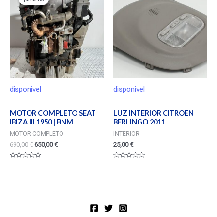
disponivel
disponivel
MOTOR COMPLETO SEAT
LUZ INTERIOR CITROEN
IBIZA III 1950 | BNM
BERLINGO 2011
MOTOR COMPLETO
INTERIOR
690,00
€
650,00
€
25,00
€
Valorado
Valorado
en
en
0
0
de
de
5
5