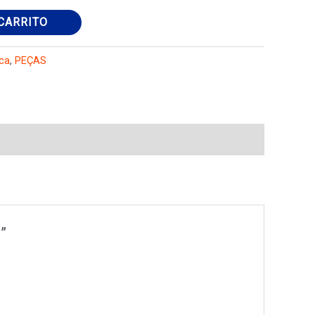
CARRITO
ica
,
PEÇAS
”