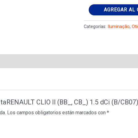
Optica
AGREGAR AL 
direitaRENAULT
CLIO
Categorías:
Iluminação
,
Ot
II
(BB_,
CB_)
1.5
dCi
(B/CB07)
cantidad
eitaRENAULT CLIO II (BB_, CB_) 1.5 dCi (B/CB07)
da.
Los campos obligatorios están marcados con
*