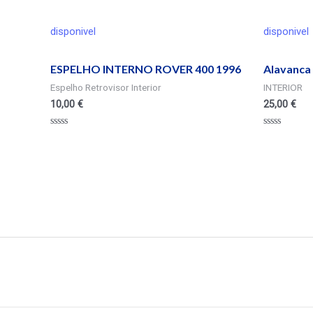
disponivel
disponivel
ESPELHO INTERNO ROVER 400 1996
Alavanca 
Espelho Retrovisor Interior
INTERIOR
10,00
€
25,00
€
Valorado
Valorado
en
en
0
0
de
de
5
5