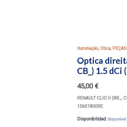
Iluminação
,
Otica
,
PEÇAS
Optica direi
CB_) 1.5 dCi
45,00
€
RENAULT CLIO II (BB_, C
15601800RE
Disponibilidad:
disponivel