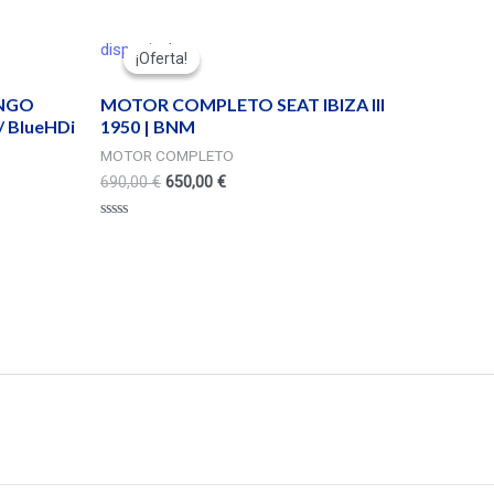
disponivel
¡Oferta!
¡Oferta!
INGO
MOTOR COMPLETO SEAT IBIZA III
/ BlueHDi
1950 | BNM
MOTOR COMPLETO
690,00
€
650,00
€
Valorado
en
0
de
5