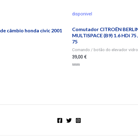
disponivel
Comutador CITROËN BERL
de câmbio honda civic 2001
MULTISPACE (B9) 1.6 HDi 75 
75
Comando / botão do elevador vidro
39,00
€
Valorado
en
0
de
5