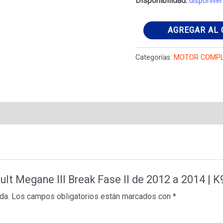
Disponibilidad:
disponivel
Motor
AGREGAR AL 
Renault
Megane
Categorías:
MOTOR COMP
III
Break
Fase
II
de
2012
a
2014
ult Megane III Break Fase II de 2012 a 2014 | 
|
da.
Los campos obligatorios están marcados con
*
K9K
836