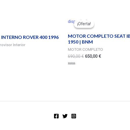
disponivel
¡Oferta!
¡Oferta!
MOTOR COMPLETO SEAT IBIZ
 INTERNO ROVER 400 1996
1950 | BNM
ovisor Interior
MOTOR COMPLETO
690,00
€
650,00
€
Valorado
en
0
de
5