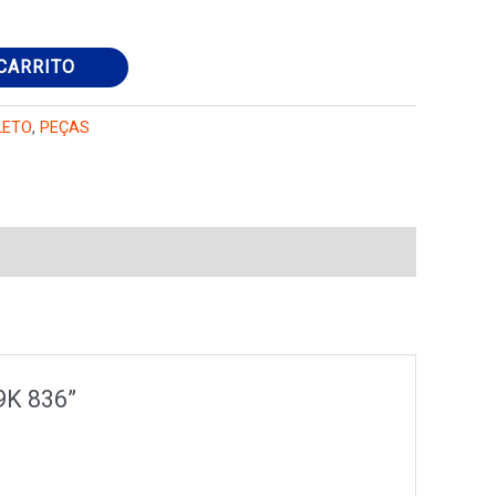
CARRITO
LETO
,
PEÇAS
K9K 836”