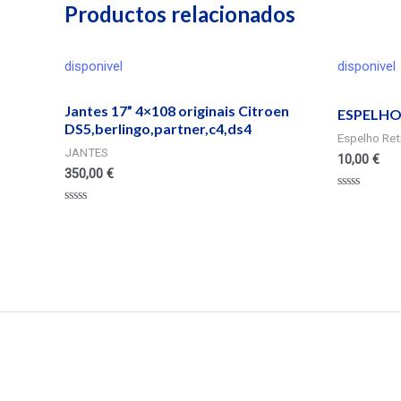
Productos relacionados
disponivel
disponivel
Jantes 17” 4×108 originais Citroen
ESPELHO
DS5,berlingo,partner,c4,ds4
Espelho Retr
JANTES
10,00
€
350,00
€
Valorado
en
Valorado
0
en
de
0
5
de
5