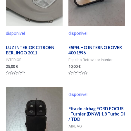
disponivel
disponivel
LUZ INTERIOR CITROEN
ESPELHO INTERNO ROVER
BERLINGO 2011
400 1996
INTERIOR
Espelho Retrovisor Interior
25,00
€
10,00
€
Valorado
Valorado
en
en
0
0
de
de
5
5
disponivel
Fita do airbag FORD FOCUS
I Turnier (DNW) 1.8 Turbo DI
/ TDDi
AIRBAG