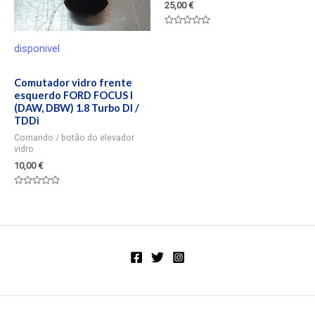
25,00
€
Valorado
en
disponivel
0
de
5
Comutador vidro frente
esquerdo FORD FOCUS I
(DAW, DBW) 1.8 Turbo DI /
TDDi
Comando / botão do elevador
vidro
10,00
€
Valorado
en
0
de
5