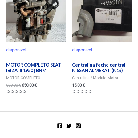
disponivel
disponivel
MOTOR COMPLETO SEAT
Centralina fecho central
IBIZA III 1950 | BNM
NISSAN ALMERA II (N16)
MOTOR COMPLETO
Centralina / Modulo Motor
690,00
€
650,00
€
15,00
€
Valorado
Valorado
en
en
0
0
de
de
5
5