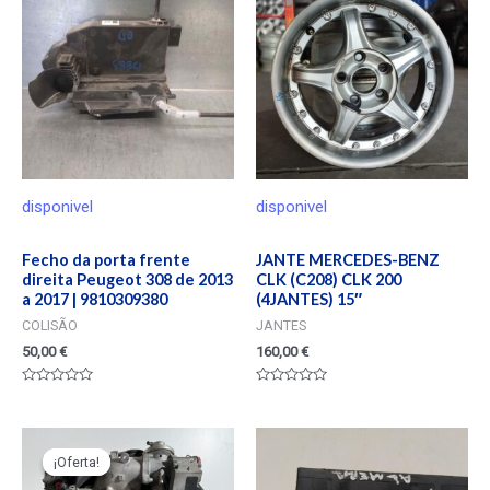
disponivel
disponivel
Fecho da porta frente
JANTE MERCEDES-BENZ
direita Peugeot 308 de 2013
CLK (C208) CLK 200
a 2017 | 9810309380
(4JANTES) 15″
COLISÃO
JANTES
50,00
€
160,00
€
Valorado
Valorado
en
en
0
0
de
de
5
5
¡Oferta!
¡Oferta!