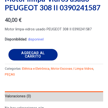
PEUGEOT 308 II 0390241587
40,00
€
Motor limpa-vidros usado PEUGEOT 308 II 0390241587
Disponibilidad:
disponivel
Motor
AGREGAR AL
CARRITO
limpa-
vidros
Categorías:
Elétrica e Eletrônica
,
Motor Escovas / Limpa Vidros
,
usado
PEÇAS
PEUGEOT
308
II
Valoraciones (0)
0390241587
cantidad