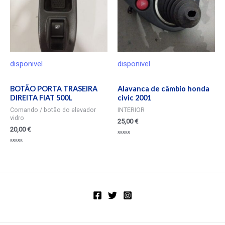
disponivel
disponivel
BOTÃO PORTA TRASEIRA
Alavanca de câmbio honda
DIREITA FIAT 500L
civic 2001
Comando / botão do elevador
INTERIOR
vidro
25,00
€
20,00
€
Valorado
en
Valorado
0
en
de
0
5
de
5