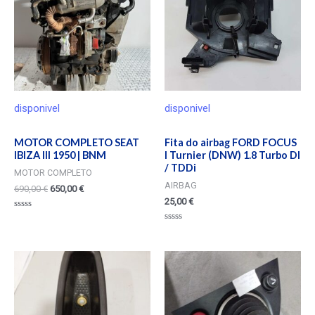
disponivel
disponivel
MOTOR COMPLETO SEAT
Fita do airbag FORD FOCUS
IBIZA III 1950 | BNM
I Turnier (DNW) 1.8 Turbo DI
/ TDDi
MOTOR COMPLETO
AIRBAG
690,00
€
650,00
€
25,00
€
Valorado
en
Valorado
0
en
de
0
5
de
5