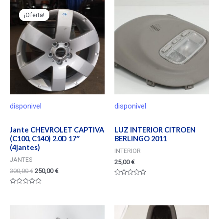
¡Oferta!
¡Oferta!
disponivel
disponivel
Jante CHEVROLET CAPTIVA
LUZ INTERIOR CITROEN
(C100, C140) 2.0D 17″
BERLINGO 2011
(4jantes)
INTERIOR
JANTES
25,00
€
300,00
€
250,00
€
Valorado
en
Valorado
0
en
de
0
5
de
5