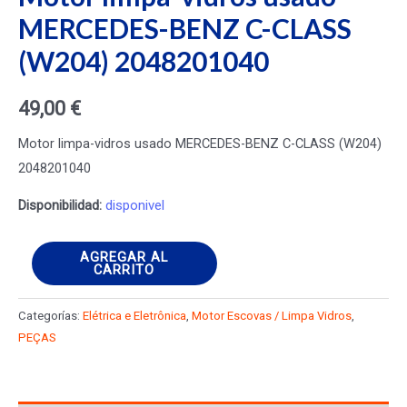
MERCEDES-BENZ C-CLASS
(W204) 2048201040
49,00
€
Motor limpa-vidros usado MERCEDES-BENZ C-CLASS (W204)
2048201040
Disponibilidad:
disponivel
Motor
AGREGAR AL
CARRITO
limpa-
vidros
Categorías:
Elétrica e Eletrônica
,
Motor Escovas / Limpa Vidros
,
usado
PEÇAS
MERCEDES-
BENZ
C-