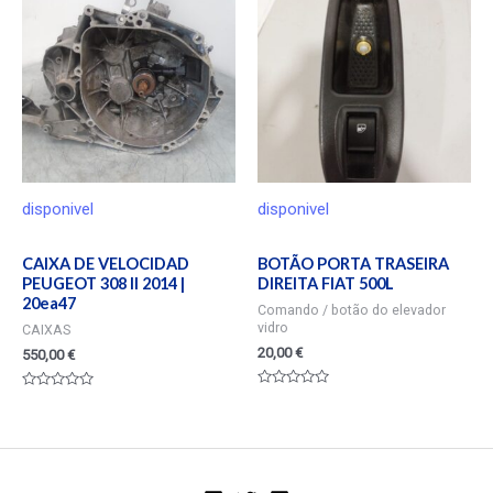
disponivel
disponivel
CAIXA DE VELOCIDAD
BOTÃO PORTA TRASEIRA
PEUGEOT 308 II 2014 |
DIREITA FIAT 500L
20ea47
Comando / botão do elevador
vidro
CAIXAS
20,00
€
550,00
€
Valorado
Valorado
en
en
0
0
de
de
5
5